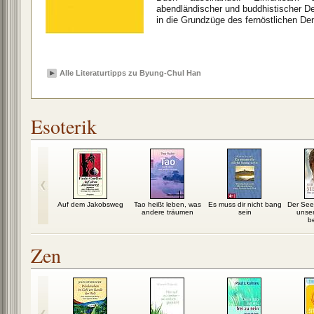
abendländischer und buddhistischer D
in die Grundzüge des fernöstlichen De
Alle Literaturtipps zu Byung-Chul Han
Esoterik
 erzähl dir
Auf dem Jakobsweg
Tao heißt leben, was
Es muss dir nicht bang
Der See
eschichte
andere träumen
sein
unser
b
Zen