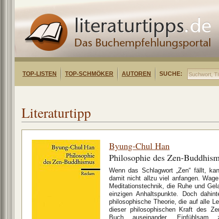
TOP-LISTEN
TOP-SCHMÖKER
AUTOREN
SUCHE:
Literaturtipp
Byung-Chul Han
Philosophie des Zen-Buddhis
Wenn das Schlagwort „Zen“ fällt, kan
damit nicht allzu viel anfangen. Wage 
Meditationstechnik, die Ruhe und Gela
einzigen Anhaltspunkte. Doch dahint
philosophische Theorie, die auf alle L
dieser philosophischen Kraft des Z
Buch auseinander. Einfühlsam 