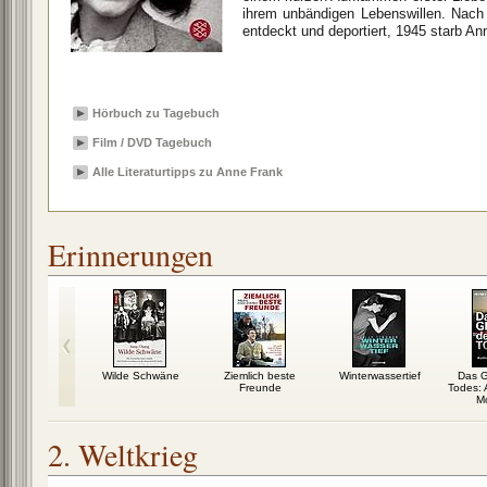
ihrem unbändigen Lebenswillen. Nach
entdeckt und deportiert, 1945 starb A
Hörbuch zu Tagebuch
Film / DVD Tagebuch
Alle Literaturtipps zu Anne Frank
Erinnerungen
he meiner
Wilde Schwäne
Ziemlich beste
Winterwassertief
Das G
: Irische
Freunde
Todes: 
erungen
Mo
2. Weltkrieg