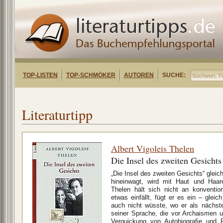
TOP-LISTEN
TOP-SCHMÖKER
AUTOREN
SUCHE:
Literaturtipp
Albert Vigoleis Thelen
Die Insel des zweiten Gesichts
„Die Insel des zweiten Gesichts“ gleic
hineinwagt, wird mit Haut und Haare
Thelen hält sich nicht an konventio
etwas einfällt, fügt er es ein – gle
auch nicht wüsste, wo er als nächste
seiner Sprache, die vor Archaismen u
Verquickung von Autobiografie und F