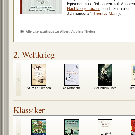
Episoden aus fünf Jahren auf Mallor
Nachkriegsliteratur
und zu einem „d
Jahrhunderts“ (
Thomas Mann
).
Alle Literaturtipps zu Albert Vigoleis Thelen
2. Weltkrieg
chheit hat
Sturz der Titanen
Die Mittagsfrau
Schindlers Liste
Lieb
and verloren
Klassiker