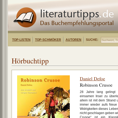
TOP-LISTEN
TOP-SCHMÖKER
AUTOREN
SUCHE:
Hörbuchtipp
Daniel Defoe
Robinson Crusoe
28 Jahre lang gelingt
einsamen Insel zu überl
allein ist mit dem Strand
immer wieder aufs Neue
Widrigkeiten dieses Leben
nicht geschlagen geben w
Crusoe“ ist ein Klassi