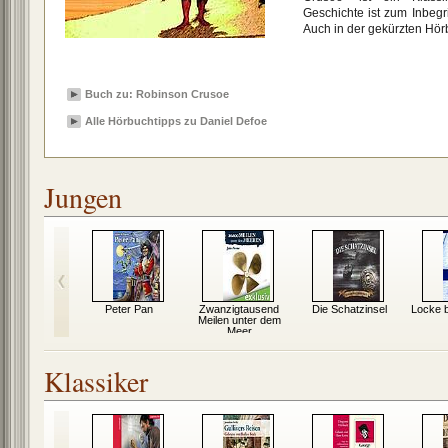
Geschichte ist zum Inbegr
Auch in der gekürzten Hö
Buch zu: Robinson Crusoe
Alle Hörbuchtipps zu Daniel Defoe
Jungen
etou 3
Peter Pan
Zwanzigtausend
Die Schatzinsel
Locke b
Meilen unter dem
Meer
Klassiker