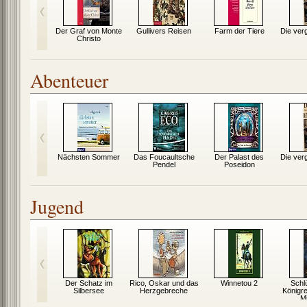
y Dick
Der Graf von Monte
Gullivers Reisen
Farm der Tiere
Die ver
Christo
Abenteuer
 Schut
Nächsten Sommer
Das Foucaultsche
Der Palast des
Die ver
Pendel
Poseidon
Jugend
rei ???
Der Schatz im
Rico, Oskar und das
Winnetou 2
Schl
ches Eis
Silbersee
Herzgebreche
Königre
M