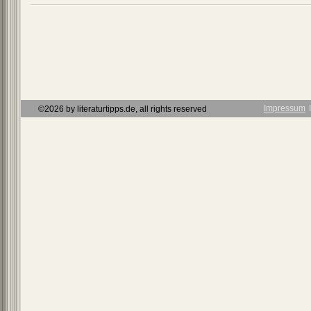
Impressum
Ι
©2026 by literaturtipps.de, all rights reserved