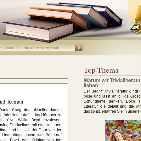
Top-Thema
Warum wir Trivialliterat
lieben
Der Begriff Trivialliteratur kling
böse und lässt an billige Gro
ond-Roman
Schundhefte denken. Doch Trivi
Literatur, die gefällt und die w
Daniel Craig, dem aktuellen James
das so ist, erfahren Sie in unser
prädestiniert dafür, das Hörbuch zu
man“ von William Boyd einzulesen.
ming Productions mit einem neuen
agt und hat sich der Figur von der
rt. Unabhängig davon, was Bond auf
rsucht Boyd, dem Original von Ian