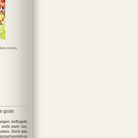
zdem lieben
äter wie wir
Flammenbrut
Todesopfer
Honig
e gute
ngen, beflügeln
nicht mehr los,
 haben. Doch wie
Worauf kommt es