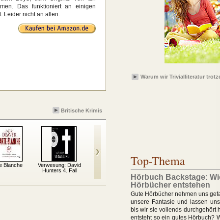
en. Das funktioniert an einigen
. Leider nicht an allen.
Warum wir Trivialliteratur trot
Britische Krimis
Top-Thema
e Blanche
Verwesung: David
Fischnapping
Wer dem Tode
Verr
Hunters 4. Fall
geweiht
Hörbuch Backstage: Wi
Hörbücher entstehen
Gute Hörbücher nehmen uns gefa
unsere Fantasie und lassen uns 
bis wir sie vollends durchgehört
entsteht so ein gutes Hörbuch? 