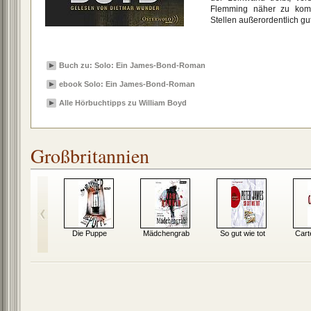
Flemming näher zu komm
Stellen außerordentlich gut
Buch zu: Solo: Ein James-Bond-Roman
ebook Solo: Ein James-Bond-Roman
Alle Hörbuchtipps zu William Boyd
Großbritannien
in James-
Die Puppe
Mädchengrab
So gut wie tot
Cart
-Roman