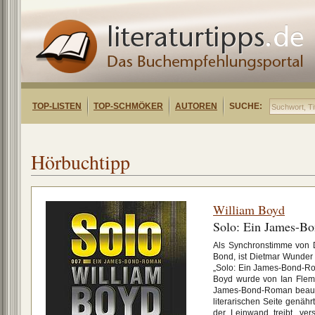
TOP-LISTEN
TOP-SCHMÖKER
AUTOREN
SUCHE:
Hörbuchtipp
William Boyd
Solo: Ein James-B
Als Synchronstimme von 
Bond, ist Dietmar Wunder 
„Solo: Ein James-Bond-Ro
Boyd wurde von Ian Flem
James-Bond-Roman beauftr
literarischen Seite genäh
der Leinwand treibt, ve