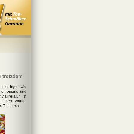
ur trotzdem
t immer irgendwie
schenromane und
alliteratur ist
ir lieben. Warum
em Topthema.