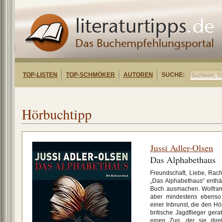
TOP-LISTEN
TOP-SCHMÖKER
AUTOREN
SUCHE:
Hörbuchtipp
Jussi Adler-Olsen
Das Alphabethaus
Freundschaft, Liebe, Rach
„Das Alphabethaus“ enthäl
Buch ausmachen. Wolfram
aber mindestens ebenso
einer Inbrunst, die den Hö
britische Jagdflieger gera
einen Zug, der sie dire