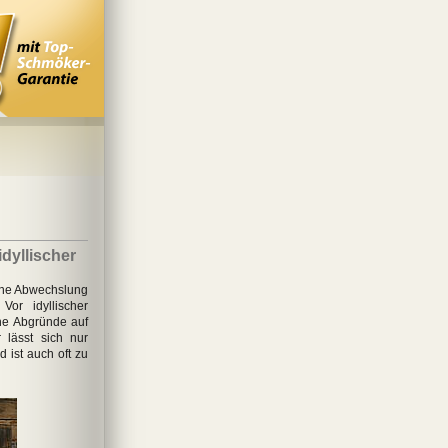
idyllischer
ene Abwechslung
 Vor idyllischer
he Abgründe auf
 lässt sich nur
 ist auch oft zu