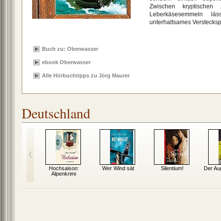
Zwischen kryptischen
Leberkäsesemmeln lä
unterhaltsames Versteckspi
Buch zu: Oberwasser
ebook Oberwasser
Alle Hörbuchtipps zu Jörg Maurer
Deutschland
e Paradies
Hochsaison:
Wer Wind sät
Silentium!
Der Au
Alpenkrimi