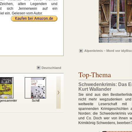
 Zeichen, alten Legenden und
sst sich Jennerwein auf ein
el ein. Gelesen vom Autor.
Alpenkrimis – Mord vor idyllis
Deutschland
Top-Thema
Schwedenkrimis: Das E
Kurt Wallander
Sie sind aus den Bestsellerlis
nicht mehr wegzudenken und
gensammler
Schilf
Dampfnudelblues
Grießnockerlaffäre
Ost
weltweite Leserschaft mit
spannenden Krimigeschichten
Norden: die Schwedenkrimis vo
und Co. Doch wer von ihnen wi
Krimikönig Schwedens, beerben