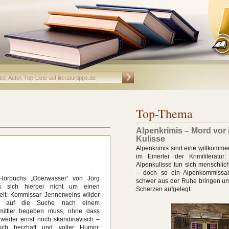
Top-Thema
Alpenkrimis – Mord vor 
Kulisse
Alpenkrimis sind eine willkomm
im Einerlei der Krimiliteratur:
Alpenkulisse tun sich menschlic
– doch so ein Alpenkommissar
örbuchs „Oberwasser“ von Jörg
schwer aus der Ruhe bringen und
s sich hierbei nicht um einen
Scherzen aufgelegt.
elt: Kommissar Jennerweins wilder
h auf die Suche nach einem
ittler begeben muss, ohne dass
t weder ernst noch skandinavisch –
sch herzhaft und voller Humor.