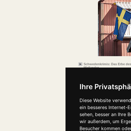
Schwedenkrimis: Das Erbe des
Wallander
Ihre Privatsphä
Diese Website verwend
ein besseres Internet-
sehen, besser an Ihre 
wir außerdem, um Erge
Besucher kommen oder 