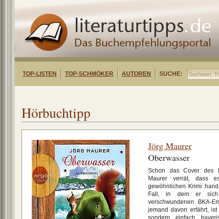
TOP-LISTEN
TOP-SCHMÖKER
AUTOREN
SUCHE:
Hörbuchtipp
Jörg Maurer
Oberwasser
Schon das Cover des H
Maurer verrät, dass e
gewöhnlichen Krimi hand
Fall, in dem er sic
verschwundenen BKA-Erm
jemand davon erfährt, is
sondern einfach bayeri