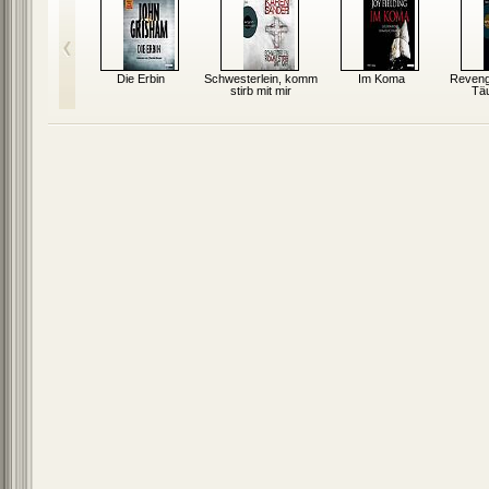
helos
Die Erbin
Schwesterlein, komm
Im Koma
Reveng
stirb mit mir
Tä