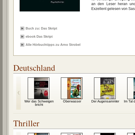
an den Leser heran und 
Exzellent gelesen von Sa
Buch zu: Das Skript
ebook Das Skript
Alle Hörbuchtipps zu Arno Strobel
Deutschland
ind sät
Wer das Schweigen
Oberwasser
Der Augensammler
Im Tal
bricht
Thriller