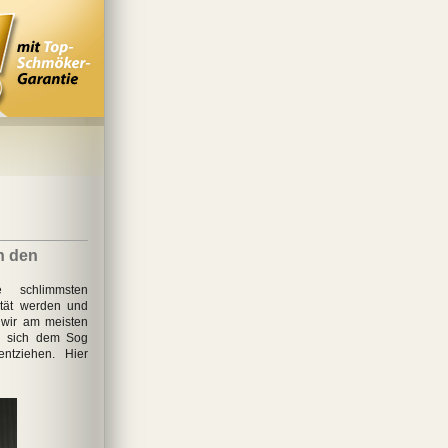
in den
re schlimmsten
ität werden und
 wir am meisten
n sich dem Sog
entziehen. Hier