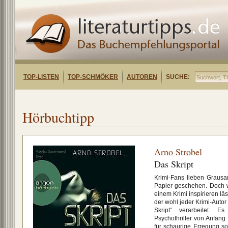
TOP-LISTEN
TOP-SCHMÖKER
AUTOREN
SUCHE:
Hörbuchtipp
Arno Strobel
Das Skript
Krimi-Fans lieben Grausa
Papier geschehen. Doch w
einem Krimi inspirieren läs
der wohl jeder Krimi-Auto
Skript“ verarbeitet. E
Psychothriller von Anfang
für schaurige Erregung sor