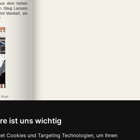
 aus dem hohen
n Stieg Larsson
rd Mankell, als
?
odesstoß
Blackout
Mädchenfänger
Schwesternmord
 Kurt
re ist uns wichtig
et Cookies und Targeting Technologien, um Ihnen