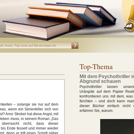
Top-Thema
Mit dem Psychothriller 
Abgrund schauen
Psychothriller lassen unse
Urängste auf dem Papier Real
konfrontieren uns mit dem, was
fürchten – und doch kann ma
mkeiten – solange sie nur auf dem
dieser Bücher einfach nicht 
as, wenn ein Serienkiller sich von
erfahren Sie, warum.
st? Arno Strobel hat diese Angst, mit
r leben muss, in seinem Roman „Das
s überrascht nicht, dass dieser
 bis Ende fesselt und immer wieder
gt, denn er tritt einen Schritt näher