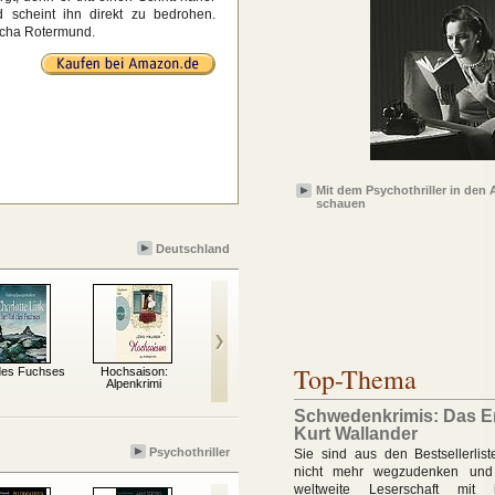
scheint ihn direkt zu bedrohen.
scha Rotermund.
Mit dem Psychothriller in den
schauen
Deutschland
Top-Thema
 des Fuchses
Hochsaison:
Der König von Berlin
Wunschdenken
O
Alpenkrimi
Schwedenkrimis: Das E
Kurt Wallander
Psychothriller
Sie sind aus den Bestsellerlis
nicht mehr wegzudenken und
weltweite Leserschaft mit