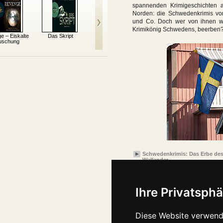
spannenden Krimigeschichten
Norden: die Schwedenkrimis vo
und Co. Doch wer von ihnen wi
Krimikönig Schwedens, beerben
e – Eiskalte
Das Skript
Die Puppe
Einmal durch die
T
uschung
Hölle und zurück
Schwedenkrimis: Das Erbe des
Wallander
Ihre Privatsphä
Diese Website verwend