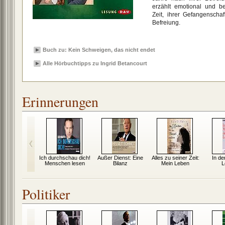
erzählt emotional und b
Zeit, ihrer Gefangenschaf
Befreiung.
Buch zu: Kein Schweigen, das nicht endet
Alle Hörbuchtipps zu Ingrid Betancourt
Erinnerungen
 Jakobsweg
Ich durchschau dich!
Außer Dienst: Eine
Alles zu seiner Zeit:
In de
Menschen lesen
Bilanz
Mein Leben
L
Politiker