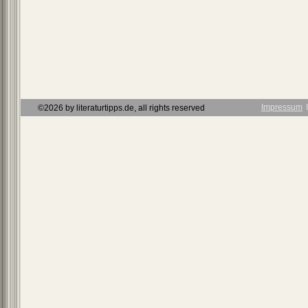
Impressum
Ι
©2026 by literaturtipps.de, all rights reserved