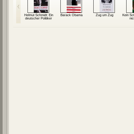
Helmut Schmidt: Ein
Barack Obama
Zug um Zug
Kein Sc
deutscher Politiker
nic