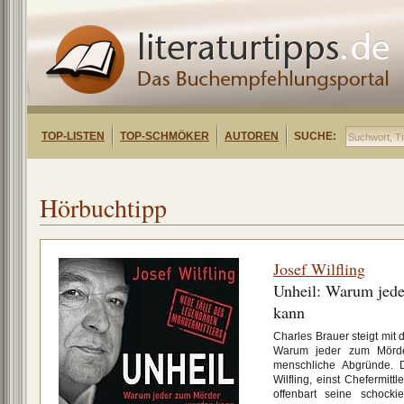
TOP-LISTEN
TOP-SCHMÖKER
AUTOREN
SUCHE:
Hörbuchtipp
Josef Wilfling
Unheil: Warum jed
kann
Charles Brauer steigt mit 
Warum jeder zum Mörder
menschliche Abgründe. D
Wilfling, einst Chefermit
offenbart seine schocki