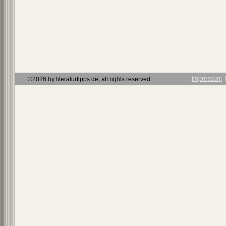
Impressum
Ι
©2026 by literaturtipps.de, all rights reserved