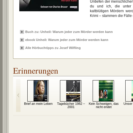
Untiefen der menschliche
du und ich, die unter
kaltblütigen Mördern wer
Krimi – stammen die Fälle
Buch zu: Unheil: Warum jeder zum Mörder werden kann
ebook Unheil: Warum jeder zum Mörder werden kann
Alle Hörbuchtipps zu Josef Wilfling
Erinnerungen
tehst du?
Brief an mein Leben
Tagebücher 1982 –
Kein Schweigen, das
Unser 
2001
nicht endet