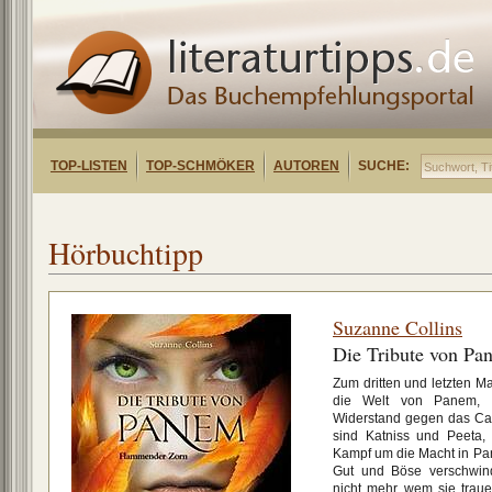
TOP-LISTEN
TOP-SCHMÖKER
AUTOREN
SUCHE:
Hörbuchtipp
Suzanne Collins
Die Tribute von P
Zum dritten und letzten Ma
die Welt von Panem, w
Widerstand gegen das Capi
sind Katniss und Peeta,
Kampf um die Macht in P
Gut und Böse verschwin
nicht mehr, wem sie traue