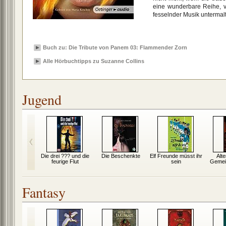
eine wunderbare Reihe, v
fesselnder Musik untermalt.
Buch zu: Die Tribute von Panem 03: Flammender Zorn
Alle Hörbuchtipps zu Suzanne Collins
Jugend
en Sommer
Die drei ??? und die
Die Beschenkte
Elf Freunde müsst ihr
Alte
feurige Flut
sein
Gemei
Fantasy