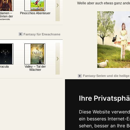
Welle aber auch etwas ganz ande
damen –
Pinocchios Abenteuer
Valley – Tal der
Trix Solier.
Chr
hrten der
Wächter
Zauberlehrling voller
Unterw
nsternis
Fehl und Adel
Fantasy für Erwachsene
racula
Valley – Tal der
Daughter of Smoke
Der blaue Mond
Die
Wächter
and Bone: Zwischen
den Welten
Fantasy-Serien und die heilige 
Ihre Privatsphä
Diese Website verwend
ein besseres Internet-
sehen, besser an Ihre 