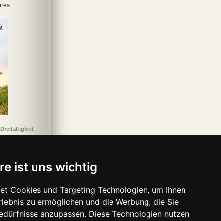
res.
oniken der
Silber – Das erste
Smaragdgrün – Liebe
Sternenschweif 01.
Di
elt 3: City of
Buch der Träume
geht durch alle Zeiten
Geheimnisvolle
Glass
3
Verwandlung
 Mächte des
Dracula – Die
Chroniken der
Momo
Feuers
Wiederkehr
Unterwelt 3: City of
Glass
Dreifaltigkeit
re ist uns wichtig
et Cookies und Targeting Technologien, um Ihnen
Erlebnis zu ermöglichen und die Werbung, die Sie
Bedürfnisse anzupassen. Diese Technologien nutzen