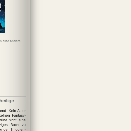
n eine andere
iver Twist
Weiß wie Schnee.
Die Tribute von
Die verborgene Seite
Rot wie Blut. Grün
Panem 03:
des Mondes
vor Neid
Flammender Zorn
heilige
rend. Kein Autor
zelnen Fantasy-
Mühe nicht, eine
nziges Buch zu
er der Trilogien-