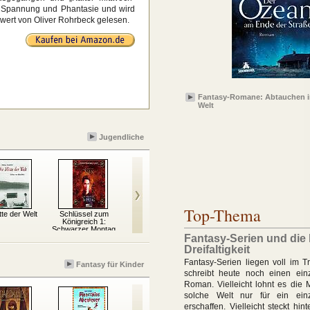
o, Spannung und Phantasie und wird
wert von Oliver Rohrbeck gelesen.
Fantasy-Romane: Abtauchen i
Welt
Jugendliche
Top-Thema
tte der Welt
Schlüssel zum
Wenn du stirbst, zieht
Artemis Fowl 06: Das
Ol
Königreich 1:
dein ganzes Leben
Zeitparadox
Schwarzer Montag
an dir...
Fantasy-Serien und die 
Dreifaltigkeit
Fantasy-Serien liegen voll im T
Fantasy für Kinder
schreibt heute noch einen ein
Roman. Vielleicht lohnt es die 
solche Welt nur für ein ei
erschaffen. Vielleicht steckt hint