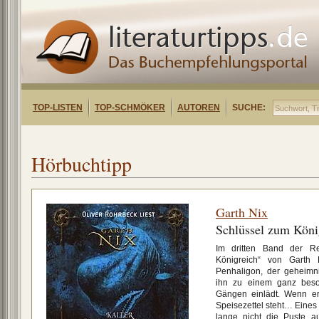
TOP-LISTEN
TOP-SCHMÖKER
AUTOREN
SUCHE:
Hörbuchtipp
Garth Nix
Schlüssel zum Köni
Im dritten Band der R
Königreich“ von Garth 
Penhaligon, der geheimni
ihn zu einem ganz beso
Gängen einlädt. Wenn er
Speisezettel steht… Eines i
lange nicht die Puste a