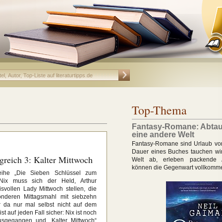
Top-Thema
Fantasy-Romane: Abtau
eine andere Welt
Fantasy-Romane sind Urlaub vom 
Dauer eines Buches tauchen wir
greich 3: Kalter Mittwoch
Welt ab, erleben packende 
können die Gegenwart vollkomm
eihe „Die Sieben Schlüssel zum
Nix muss sich der Held, Arthur
svollen Lady Mittwoch stellen, die
nderen Mittagsmahl mit siebzehn
 da nur mal selbst nicht auf dem
st auf jeden Fall sicher: Nix ist noch
usgegangen und „Kalter Mittwoch“