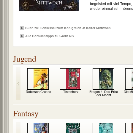
begeistert mit viel Temp
wieder einmal sehr hörens
Buch zu: Schlüssel zum Königreich 3: Kalter Mittwoch
Alle Hörbuchtipps zu Garth Nix
Jugend
nder aus
Robinson Crusoe
Tintenherz
Eragon 4: Das Erbe
Die Mi
lerbü
der Macht
Fantasy