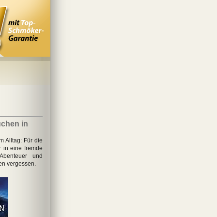
chen in
Alltag: Für die
 in eine fremde
Abenteuer und
en vergessen.