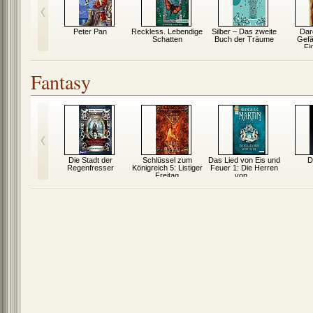
 Wunderland
Peter Pan
Reckless. Lebendige
Silber – Das zweite
Dar
Schatten
Buch der Träume
Gefä
Fi
Fantasy
und Stein
Die Stadt der
Schlüssel zum
Das Lied von Eis und
D
Regenfresser
Königreich 5: Listiger
Feuer 1: Die Herren
Freitag
von...