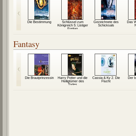
Zwerge
Die Bestimmung
Schlüssel zum
Gezeichnete des
Das W
Königreich 5: Listiger
Schicksals
Freitag
Fantasy
n vom Dach
Die Brautprinzessin
Harry Potter und die
Cassia & Ky 2. Die
Der b
Heiligtümer des
Flucht
Todes