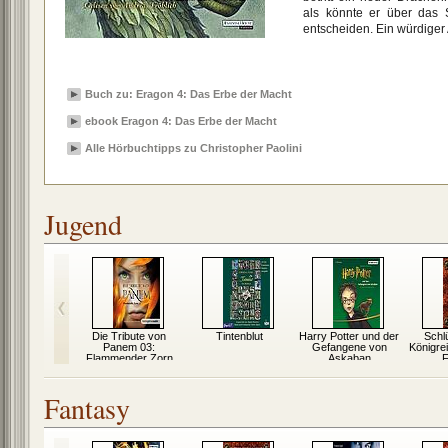
als könnte er über das 
entscheiden. Ein würdiger
Buch zu: Eragon 4: Das Erbe der Macht
ebook Eragon 4: Das Erbe der Macht
Alle Hörbuchtipps zu Christopher Paolini
Jugend
is Fowl
Die Tribute von
Tintenblut
Harry Potter und der
Schl
Panem 03:
Gefangene von
Königrei
Flammender Zorn
Askaban
F
Fantasy