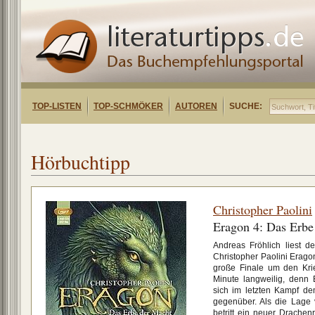
TOP-LISTEN
TOP-SCHMÖKER
AUTOREN
SUCHE:
Hörbuchtipp
Christopher Paolini
Eragon 4: Das Erbe
Andreas Fröhlich liest d
Christopher Paolini Erago
große Finale um den Kri
Minute langweilig, denn
sich im letzten Kampf d
gegenüber. Als die Lage 
betritt ein neuer Drachenr