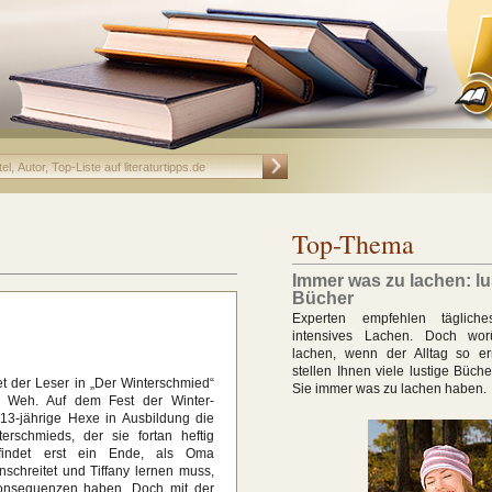
Top-Thema
Immer was zu lachen: lu
Bücher
Experten empfehlen tägliche
intensives Lachen. Doch wo
lachen, wenn der Alltag so ern
stellen Ihnen viele lustige Büche
 der Leser in „Der Winterschmied“
Sie immer was zu lachen haben.
y Weh. Auf dem Fest der Winter-
13-jährige Hexe in Ausbildung die
erschmieds, der sie fortan heftig
findet erst ein Ende, als Oma
schreitet und Tiffany lernen muss,
onsequenzen haben. Doch mit der