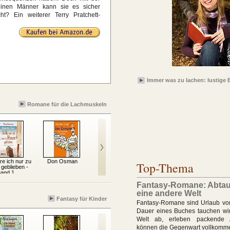
kleinen Männer kann sie es sicher
ht? Ein weiterer Terry Pratchett-
Immer was zu lachen: lustige 
Romane für die Lachmuskeln
re ich nur zu
Don Osman
Die schärfsten
Das Siegel der Tage
Top-Thema
geblieben -
Gerichte der
and 1
tatarischen Küche
Fantasy-Romane: Abtau
eine andere Welt
Fantasy für Kinder
Fantasy-Romane sind Urlaub vom 
Dauer eines Buches tauchen wir
Welt ab, erleben packende 
können die Gegenwart vollkomm