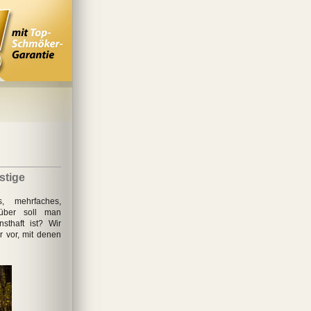
stige
s, mehrfaches,
rüber soll man
sthaft ist? Wir
r vor, mit denen