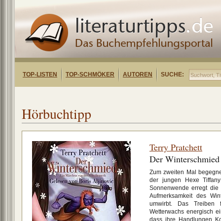
TOP-LISTEN
TOP-SCHMÖKER
AUTOREN
SUCHE:
Hörbuchtipp
Terry Pratchett
Der Winterschmied
Zum zweiten Mal begegnet
der jungen Hexe Tiffan
Sonnenwende erregt die 
Aufmerksamkeit des Wint
umwirbt. Das Treiben 
Wetterwachs energisch ein
dass ihre Handlungen K