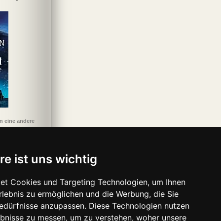
a & Ky 1: Die
Alterra – Die
Das Auge des Golem.
Schlüssel zum
Silb
Auswahl
Gemeinschaft der
Bartimäus 02
Königreich 6:
Buc
Drei
Mächtiger Samstag
n eine andere
re ist uns wichtig
et Cookies und Targeting Technologien, um Ihnen
Erlebnis zu ermöglichen und die Werbung, die Sie
Bedürfnisse anzupassen. Diese Technologien nutzen
bnisse zu messen, um zu verstehen, woher unsere