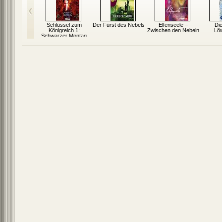
gelkind
Schlüssel zum
Der Fürst des Nebels
Elfenseele –
Di
Königreich 1:
Zwischen den Nebeln
Lö
Schwarzer Montag