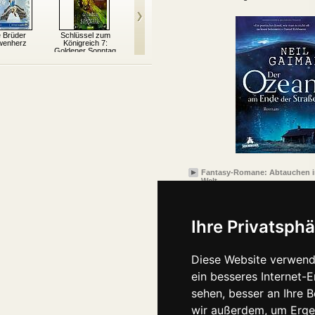
e Brüder
Schlüssel zum
Tagebuch eines
Saphirblau – Liebe
Cassi
wenherz
Königreich 7:
Vampirs 1: Im
geht durch alle Zeiten
Goldener Sonntag
Zwielicht
2
Fantasy-Romane: Abtauchen i
Welt
Ihre Privatsphä
Diese Website verwend
ein besseres Internet-
sehen, besser an Ihre 
wir außerdem, um Erge