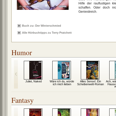
Hilfe der rauflustigen 
schaffen. Oder doch nic
Geniestreich.
Buch zu: Der Winterschmied
Alle Hörbuchtipps zu Terry Pratchett
Humor
heintarif
Juliet, Naked
Wäre ich du, würde
Alles Sense!: Ein
Ach, wä
ich mich lieben
Scheibenwelt-Roman
Hause 
B
Fantasy