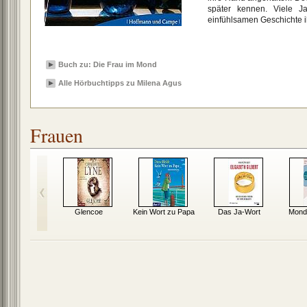
später kennen. Viele Ja
einfühlsamen Geschichte i
Buch zu: Die Frau im Mond
Alle Hörbuchtipps zu Milena Agus
Frauen
cheln der
Glencoe
Kein Wort zu Papa
Das Ja-Wort
Monds
auen