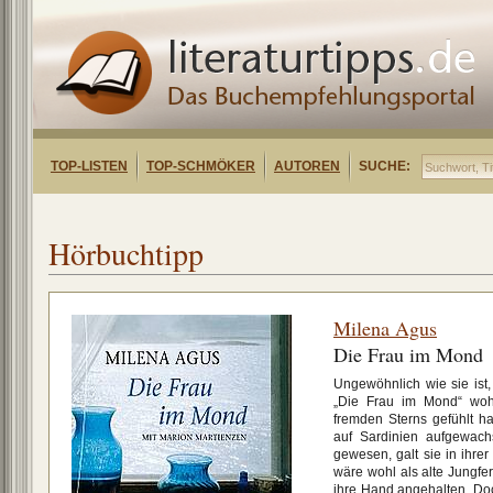
TOP-LISTEN
TOP-SCHMÖKER
AUTOREN
SUCHE:
Hörbuchtipp
Milena Agus
Die Frau im Mond
Ungewöhnlich wie sie ist
„Die Frau im Mond“ woh
fremden Sterns gefühlt h
auf Sardinien aufgewach
gewesen, galt sie in ihrer
wäre wohl als alte Jungfer
ihre Hand angehalten. Doch