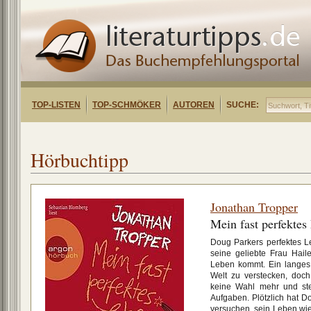
TOP-LISTEN
TOP-SCHMÖKER
AUTOREN
SUCHE:
Hörbuchtipp
Jonathan Tropper
Mein fast perfektes
Doug Parkers perfektes L
seine geliebte Frau Hai
Leben kommt. Ein langes 
Welt zu verstecken, doc
keine Wahl mehr und stel
Aufgaben. Plötzlich hat D
versuchen, sein Leben wie