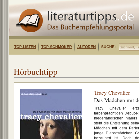
TOP-LISTEN
TOP-SCHMÖKER
AUTOREN
SUCHE:
Hörbuchtipp
Tracy Chevalier
Das Mädchen mit d
Tracy Chevalier erz
farbenprächtigen Debüt
niederländischen Malers
steht die Entstehung sei
Mädchen mit dem Perleno
junge Dienstmädchen Gri
bezaubert ist. Doch de