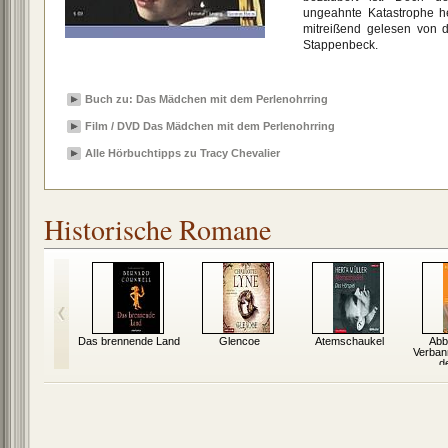
ungeahnte Katastrophe h
mitreißend gelesen von d
Stappenbeck.
Buch zu: Das Mädchen mit dem Perlenohrring
Film / DVD Das Mädchen mit dem Perlenohrring
Alle Hörbuchtipps zu Tracy Chevalier
Historische Romane
cheln der
Das brennende Land
Glencoe
Atemschaukel
Abb
rtuna
Verban
d