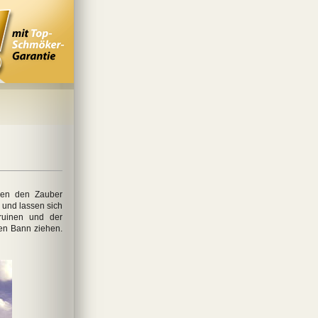
ken den Zauber
 und lassen sich
gruinen und der
ren Bann ziehen.