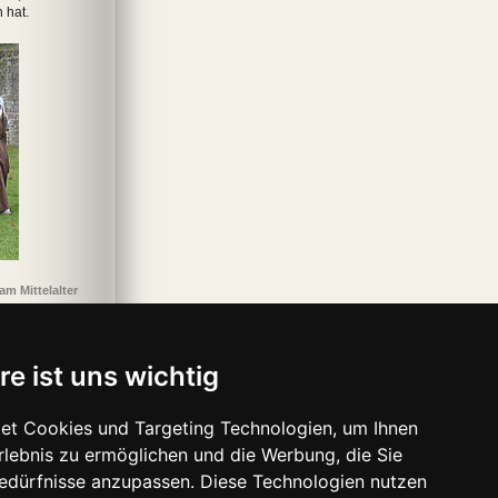
h hat.
obs Brüder
Der verborgene
1356
Glennkill
Die 
Garten
m Mittelalter
re ist uns wichtig
et Cookies und Targeting Technologien, um Ihnen
Erlebnis zu ermöglichen und die Werbung, die Sie
Bedürfnisse anzupassen. Diese Technologien nutzen