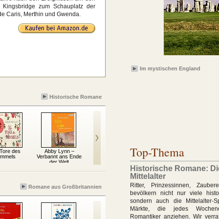
 Kingsbridge zum Schauplatz der
de Caris, Merthin und Gwenda.
Im mystischen England
Historische Romane
Top-Thema
 Tore des
Abby Lynn –
Das Erbe des Bösen
Der Weltensammler
De
immels
Verbannt ans Ende
der Welt
Historische Romane: Di
Mittelalter
Ritter, Prinzessinnen, Zaube
Romane aus Großbritannien
bevölkern nicht nur viele his
sondern auch die Mittelalter-
Märkte, die jedes Wochen
Romantiker anziehen. Wir verra