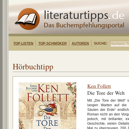
TOP-LISTEN
TOP-SCHMÖKER
AUTOREN
SUCHE:
Hörbuchtipp
Ken Follett
Die Tore der Welt
Mit „Die Tore der Welt“ s
langen Warten auf die 
Säulen der Erde“ endlic
Roman nicht an den Vorgän
jedoch, mit brillanter, 
Geschichte, vielen Detai
Mal zu überzeugen. 200 