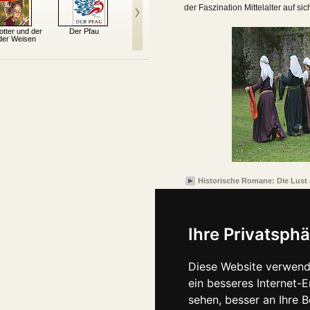
der Faszination Mittelalter auf sic
otter und der
Der Pfau
Ivanhoe
Das Spiel der Könige
Hi
 der Weisen
Historische Romane: Die Lust a
Ihre Privatsphä
Diese Website verwend
ein besseres Internet-
sehen, besser an Ihre 