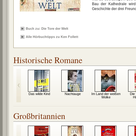
Bau der Kathedrale wird
Geschichte der drei Freun
Buch zu: Die Tore der Welt
Alle Hörbuchtipps zu Ken Follett
Historische Romane
 Brüder
Das wilde Kind
Nachtauge
Im Land der weißen
Die
Wolke
H
Großbritannien