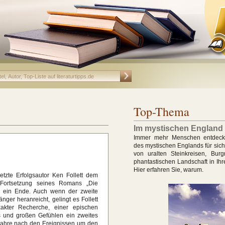
Top-Thema
Im mystischen England
Immer mehr Menschen entdec
des mystischen Englands für sich
von uralten Steinkreisen, Bur
phantastischen Landschaft in Ih
Hier erfahren Sie, warum.
etzte Erfolgsautor Ken Follett dem
Fortsetzung seines Romans „Die
h ein Ende. Auch wenn der zweite
ger heranreicht, gelingt es Follett
exakter Recherche, einer epischen
ls und großen Gefühlen ein zweites
Jahre nach den Ereignissen um den