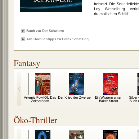
freisetzt. Die Soundeffek
Loy Wesselburg verl
dramatischen Schliff.
Buch zu: Der Schwarm
Alle Hörbuchtipps zu Frank Schätzing
Fantasy
rwählten –
Artemis Fowl 06: Das
Der Krieg der Zwerge
Ein Wispern unter
Silber
byrinth
Zeitparadox
Baker Street
Buch 
Öko-Thriller