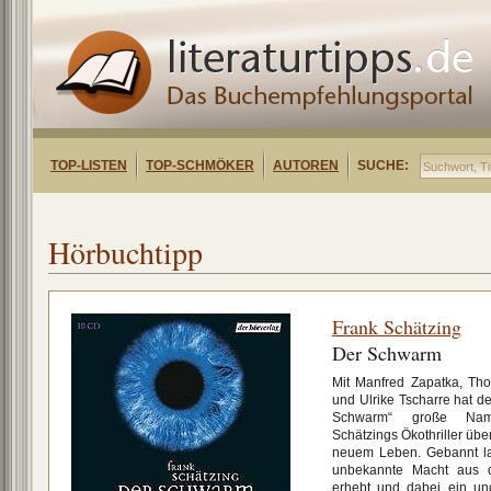
TOP-LISTEN
TOP-SCHMÖKER
AUTOREN
SUCHE:
Hörbuchtipp
Frank Schätzing
Der Schwarm
Mit Manfred Zapatka, Th
und Ulrike Tscharre hat d
Schwarm“ große Nam
Schätzings Ökothriller übe
neuem Leben. Gebannt la
unbekannte Macht aus 
erhebt und dabei ein ung