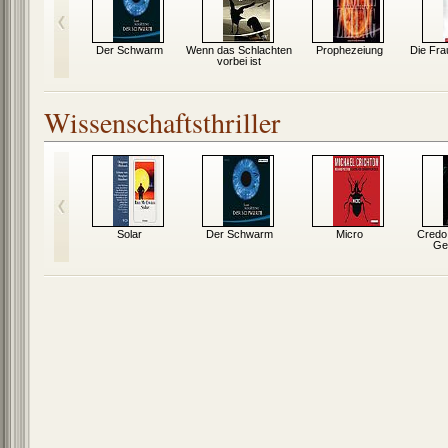
Der Schwarm
Wenn das Schlachten
Prophezeiung
Die Frau
vorbei ist
Wissenschaftsthriller
Solar
Der Schwarm
Micro
Credo.
Ge