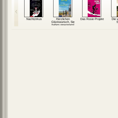
sches Gold
Nachtzirkus
Herzlichen
Das Rosie-Projekt
Die 
Glückwunsch, Sie
S
haben gewonnen!