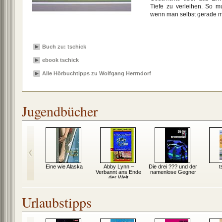
Tiefe zu verleihen. So m
wenn man selbst gerade mi
Buch zu: tschick
ebook tschick
Alle Hörbuchtipps zu Wolfgang Herrndorf
Jugendbücher
aradies und
Eine wie Alaska
Abby Lynn –
Die drei ??? und der
t
rück
Verbannt ans Ende
namenlose Gegner
der Welt
Urlaubstipps