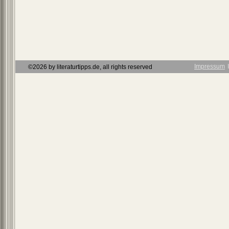
Impressum
Ι
©2026 by literaturtipps.de, all rights reserved