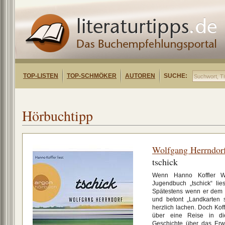
TOP-LISTEN
TOP-SCHMÖKER
AUTOREN
SUCHE:
Hörbuchtipp
Wolfgang Herrndor
tschick
Wenn Hanno Koffler Wo
Jugendbuch „tschick“ lie
Spätestens wenn er dem 
und betont „Landkarten 
herzlich lachen. Doch Koff
über eine Reise in die
Geschichte über das Erw