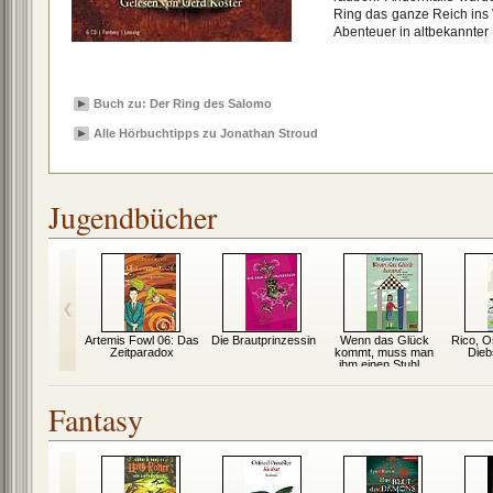
Ring das ganze Reich ins
Abenteuer in altbekannter
Buch zu: Der Ring des Salomo
Alle Hörbuchtipps zu Jonathan Stroud
Jugendbücher
z oder lang
Artemis Fowl 06: Das
Die Brautprinzessin
Wenn das Glück
Rico, O
Zeitparadox
kommt, muss man
Dieb
ihm einen Stuhl...
Fantasy