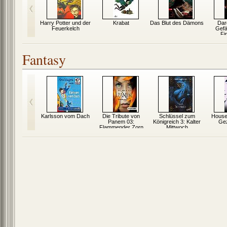
hule der
Harry Potter und der
Krabat
Das Blut des Dämons
Dar
hen Tiere
Feuerkelch
Gefä
Fi
Fantasy
zum ersten
Karlsson vom Dach
Die Tribute von
Schlüssel zum
House 
nstrahl
Panem 03:
Königreich 3: Kalter
Gez
Flammender Zorn
Mittwoch