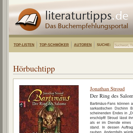
TOP-LISTEN
TOP-SCHMÖKER
AUTOREN
SUCHE:
Hörbuchtipp
Jonathan Stroud
Der Ring des Salo
Bartimäus-Fans können a
sarkastischen Dschinn B
scheinenden Endes in „Di
erschöpft! Stroud lässt i
als er im Dienste eines
stand. In dessen Auftra
rauben. Andernfalls wür