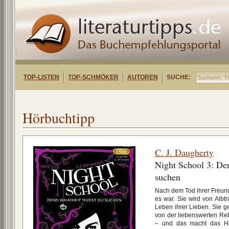
TOP-LISTEN
TOP-SCHMÖKER
AUTOREN
SUCHE:
Hörbuchtipp
C. J. Daugherty
Night School 3: De
suchen
Nach dem Tod ihrer Freundin
es war. Sie wird von Albt
Leben ihrer Lieben. Sie g
von der liebenswerten Reb
– und das macht das Hö