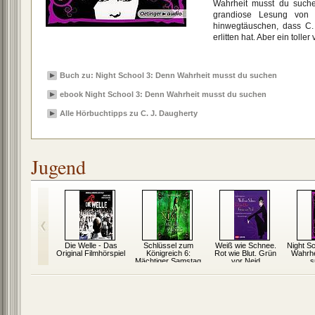
Wahrheit musst du suche
grandiose Lesung von 
hinwegtäuschen, dass C. 
erlitten hat. Aber ein toller
Buch zu: Night School 3: Denn Wahrheit musst du suchen
ebook Night School 3: Denn Wahrheit musst du suchen
Alle Hörbuchtipps zu C. J. Daugherty
Jugend
chatz im
Die Welle - Das
Schlüssel zum
Weiß wie Schnee.
Night S
bersee
Original Filmhörspiel
Königreich 6:
Rot wie Blut. Grün
Wahrhe
Mächtiger Samstag
vor Neid
s