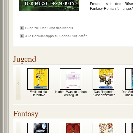
Freunde sich dem Böse
Fantasy-Roman für junge 
Buch zu: Der Fürst des Nebels
Alle Hörbuchtipps zu Carlos Ruiz Zafón
Jugend
nder von
Emil und die
Nichts: Was im Leben
Das fliegende
Das Schi
rnia
Detektive
wichtig ist
Klassenzimmer
miese
Fantasy