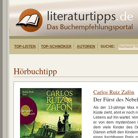
TOP-LISTEN
TOP-SCHMÖKER
AUTOREN
SUCHE:
Hörbuchtipp
Carlos Ruiz Zafón
Der Fürst des Nebe
Als der 13-jährige Max m
Küste zieht, ahnt er noch 
Lebens auf ihn wartet. Von
er von dem mysteriösen 
dem viele Kinder des Or
Dämon erfüllt den Kindern
einen furchtbaren Preis z