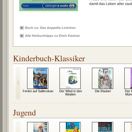
damit das Leben aller zaub
Buch zu: Das doppelte Lottchen
Alle Hörbuchtipps zu Erich Kästner
Kinderbuch-Klassiker
rchens
Ferien auf Saltkrokan
Der Wind in den
Die Räuber
Der 
dfahrt
Weiden
Mün
Jugend