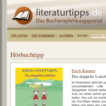
TOP-LISTEN
TOP-SCHMÖKER
AUTOREN
SUCHE:
Hörbuchtipp
Erich Kästner
Das doppelte Lottc
Im Ferienheim steht die qui
zurückhaltenden Lott
Spiegelbild. Schnell stelle
sind, vor vielen Jahren ge
ließen. Nun soll sie nich
sie, ihre Eltern wieder z
Plätze und leben das Leb