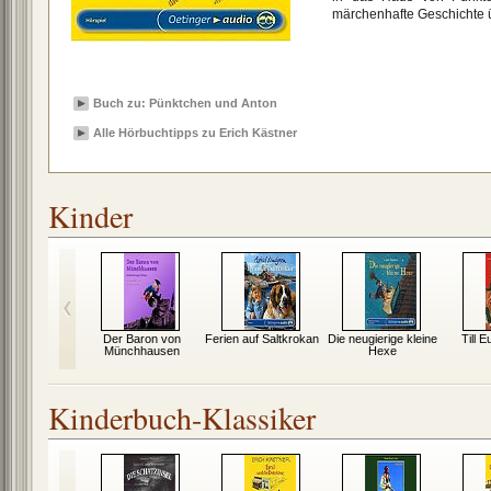
märchenhafte Geschichte 
Buch zu: Pünktchen und Anton
Alle Hörbuchtipps zu Erich Kästner
Kinder
d Moritz
Der Baron von
Ferien auf Saltkrokan
Die neugierige kleine
Till E
Münchhausen
Hexe
Kinderbuch-Klassiker