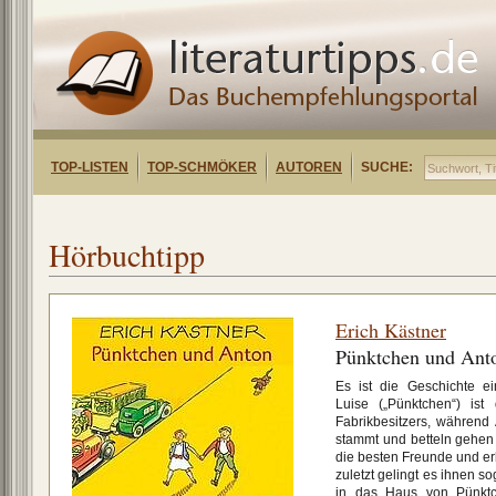
TOP-LISTEN
TOP-SCHMÖKER
AUTOREN
SUCHE:
Hörbuchtipp
Erich Kästner
Pünktchen und Ant
Es ist die Geschichte e
Luise („Pünktchen“) ist
Fabrikbesitzers, während
stammt und betteln gehe
die besten Freunde und e
zuletzt gelingt es ihnen so
in das Haus von Pünktch