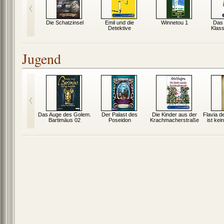
ine
Die Schatzinsel
Emil und die
Winnetou 1
Das 
gstorte für
Detektive
Klas
 Katze
Jugend
de müsst ihr
Das Auge des Golem.
Der Palast des
Die Kinder aus der
Flavia d
ein
Bartimäus 02
Poseidon
Krachmacherstraße
ist kei