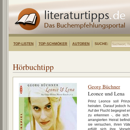
TOP-LISTEN
TOP-SCHMÖKER
AUTOREN
SUCHE:
Hörbuchtipp
Georg Büchner
Leonce und Lena
Prinz Leonce soll Prin
heiraten. Darauf jedoch ha
Auf der Flucht begegnet er
zu erkennen -, die sich
arrangierten Heirat befind
sie versuchen, ihren Vä
erfüllt sich ihre Vorse