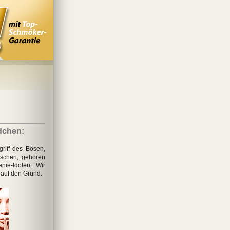
dchen:
riff des Bösen,
schen, gehören
nie-Idolen. Wir
auf den Grund.