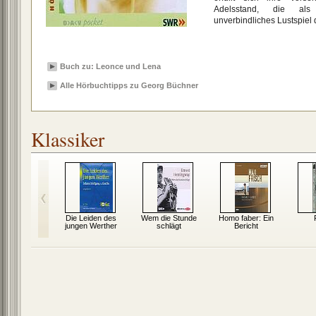
Adelsstand, die als
unverbindliches Lustspiel
Buch zu: Leonce und Lena
Alle Hörbuchtipps zu Georg Büchner
Klassiker
icher Divan
Die Leiden des
Wem die Stunde
Homo faber: Ein
jungen Werther
schlägt
Bericht