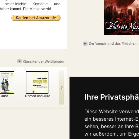
 locker-leichte Komödie und
 daher kommt. Ein Meisterwerk!
Der Vampir und das Mädchen:
Klassiker der Weltliteratur
Ihre Privatsphä
Faust
Romeo und Julia
Reise um die Erde in
Oliver Twist
achtzig Tagen
Diese Website verwend
ein besseres Internet-
sehen, besser an Ihre 
wir außerdem, um Erge