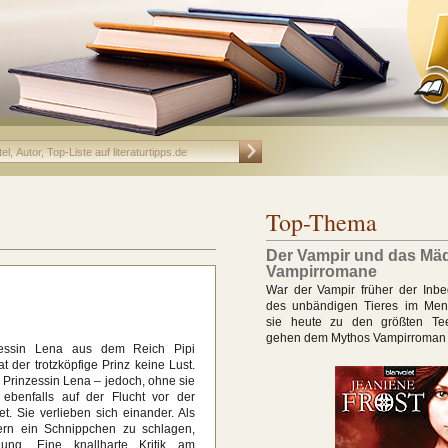
Top-Thema
Der Vampir und das Mä
Vampirromane
War der Vampir früher der Inbeg
des unbändigen Tieres im Men
sie heute zu den größten Tee
gehen dem Mythos Vampirroman 
zessin Lena aus dem Reich Pipi
t der trotzköpfige Prinz keine Lust.
 Prinzessin Lena – jedoch, ohne sie
 ebenfalls auf der Flucht vor der
et. Sie verlieben sich einander. Als
tern ein Schnippchen zu schlagen,
hung. Eine knallharte Kritik am