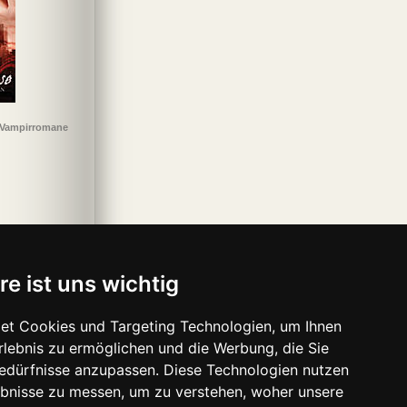
 Vampirromane
re ist uns wichtig
Die Pest
Die Klassiker-
Ilias
Jud Süß
Hörbibliothek
et Cookies und Targeting Technologien, um Ihnen
Erlebnis zu ermöglichen und die Werbung, die Sie
Bedürfnisse anzupassen. Diese Technologien nutzen
bnisse zu messen, um zu verstehen, woher unsere