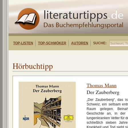
TOP-LISTEN
TOP-SCHMÖKER
AUTOREN
SUCHE:
Hörbuchtipp
Thomas Mann
Der Zauberberg
„Der Zauberberg“, das is
Schweiz, ein seltsam entr
Raum gelegen. Beinah
Geschichte an, in der
lungenkranken Vetter für
schließlich sieben Jahr
Krankheit und Tod sieht s