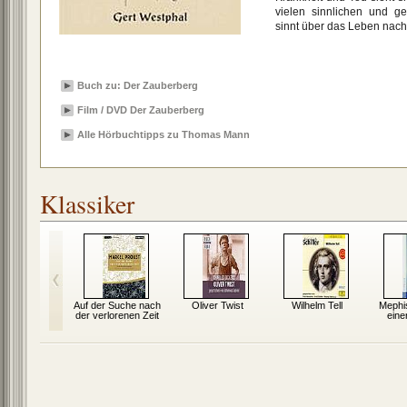
vielen sinnlichen und gei
sinnt über das Leben nach
Buch zu: Der Zauberberg
Film / DVD Der Zauberberg
Alle Hörbuchtipps zu Thomas Mann
Klassiker
und Liebe
Auf der Suche nach
Oliver Twist
Wilhelm Tell
Mephi
der verlorenen Zeit
eine