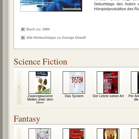
Geburtstags des Autors 
Hörspielproduktion des Ria
Buch zu: 1984
Alle Hörbuchtipps zu George Orwell
Science Fiction
ilo
Zwanzigtausend
Das System
Der Letzte seiner Art
Per An
Meilen unter dem
die
Meer
Fantasy