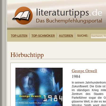
TOP-LISTEN
TOP-SCHMÖKER
AUTOREN
SUCHE:
Hörbuchtipp
George Orwell
1984
In seinem Jahrhundertroma
Zukunftswelt: Die Erde ist
im ständigen Krieg mit
Zentrum des Staates O
Parteiführer sogar die 
gläserne Welt, in der es 
Winston Smith wagt den 