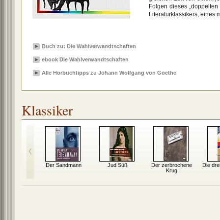
Folgen dieses „doppelten
Literaturklassikers, eine
Buch zu: Die Wahlverwandtschaften
ebook Die Wahlverwandtschaften
Alle Hörbuchtipps zu Johann Wolfgang von Goethe
Klassiker
r oder der
Der Sandmann
Jud Süß
Der zerbrochene
Die dre
e Grund
Krug