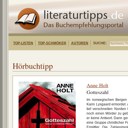
TOP-LISTEN
TOP-SCHMÖKER
AUTOREN
SUCHE:
Hörbuchtipp
Anne Holt
Gotteszahl
Im norwegischen Bergen 
Karin Lysgaard ermordet.
tief verschneiten Norden
noch einen Mörder zu ge
er keine Antwort. Dann g
eine Gruppe christlicher F
Ermittler. Die Zahlenmy