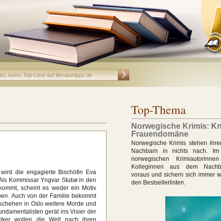
Top-Thema
Norwegische Krimis: Kn
Frauendomäne
Norwegische Krimis stehen ihr
Nachbarn in nichts nach. Im 
norwegischen Krimiautorinn
Kolleginnen aus dem Nachba
wird die engagierte Bischöfin Eva
voraus und sichern sich immer w
 Als Kommissar Yngvar Stubø in den
den Bestsellerlisten.
 kommt, scheint es weder ein Motiv
ben. Auch von der Familie bekommt
eschehen in Oslo weitere Morde und
undamentalisten gerät ins Visier der
stiker wollen die Welt nach ihren