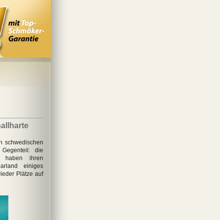
allharte
en schwedischen
Gegenteil: die
en haben ihren
rland einiges
ieder Plätze auf