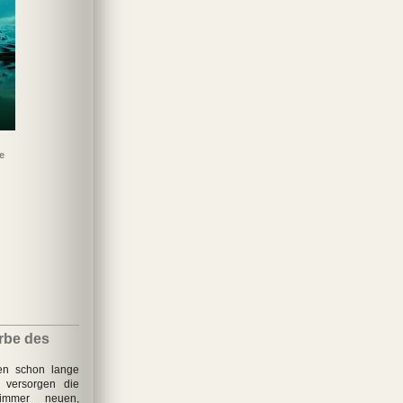
e
Koma
Engelskalt
Rein wie der Tod
Die Schrift an der
Wand
rbe des
ten schon lange
 versorgen die
 immer neuen,