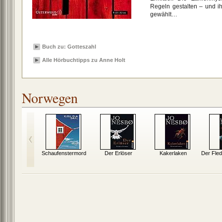
Regeln gestalten – und ih
gewählt…
Buch zu: Gotteszahl
Alle Hörbuchtipps zu Anne Holt
Norwegen
e Blicke
Schaufenstermord
Der Erlöser
Kakerlaken
Der Fle