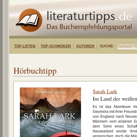
TOP-LISTEN
TOP-SCHMÖKER
AUTOREN
SUCHE:
Hörbuchtipp
Sarah Lark
Im Land der weiße
Es ist das Abenteuer ih
Gwyneira mit ihrer Freund
von England nach Neuseel
Männern vom anderen En
dem Sohn eines Schaf
Neuseeland wurde ihn
versprochen, doch die Männ