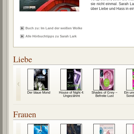
sie nicht einmal. Sarah La
über Liebe und Hass in ei
Buch zu: Im Land der weißen Wolke
Alle Hörbuchtipps zu Sarah Lark
Liebe
neeleopard
Der blaue Mond
House of Night 4:
Shades of Grey –
Ein un
Ungezähmt
Befreite Lust
Sond
Frauen