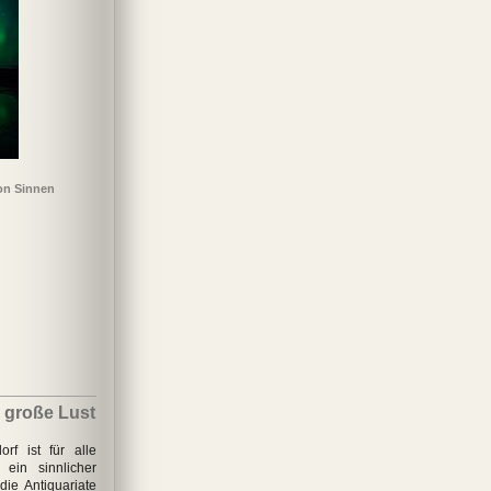
on Sinnen
rbrechlich
Tausend strahlende
Der Lavendelgarten
Kein Wort zu Papa
Wach
Sonnen
 große Lust
rf ist für alle
ein sinnlicher
ie Antiquariate