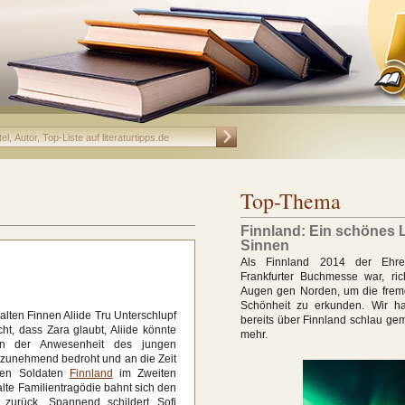
Top-Thema
Finnland: Ein schönes 
Sinnen
Als Finnland 2014 der Ehre
Frankfurter Buchmesse war, rich
Augen gen Norden, um die frem
Schönheit zu erkunden. Wir h
 alten Finnen Aliide Tru Unterschlupf
bereits über Finnland schlau ge
ht, dass Zara glaubt, Aliide könnte
mehr.
 In der Anwesenheit des jungen
 zunehmend bedroht und an die Zeit
chen Soldaten
Finnland
im Zweiten
alte Familientragödie bahnt sich den
zurück. Spannend schildert Sofi