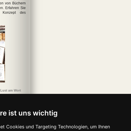
en von Büchern
n. Erfahren Sie
m Konzept des
egefeuer
chneeleopard
Deutschstunde
Der englische Patient
Titos Brille
Ma
 Lust am Wort
re ist uns wichtig
et Cookies und Targeting Technologien, um Ihnen