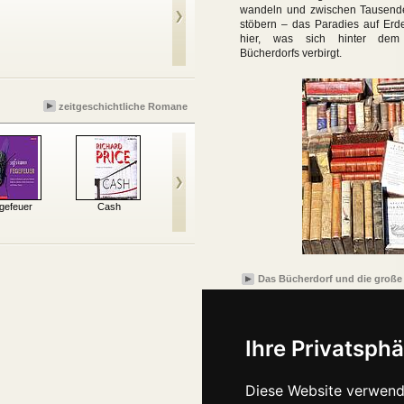
wandeln und zwischen Tausend
stöbern – das Paradies auf Erde
hier, was sich hinter de
Es gab keinen Sex im
Ich habe den
F
Sozialismus
englischen König
Bücherdorfs verbirgt.
bedient
zeitgeschichtliche Romane
gefeuer
Cash
Die Welle - Das
Herr Lehmann
Der S
Original Filmhörspiel
Das Bücherdorf und die große
Ihre Privatsphä
Diese Website verwend