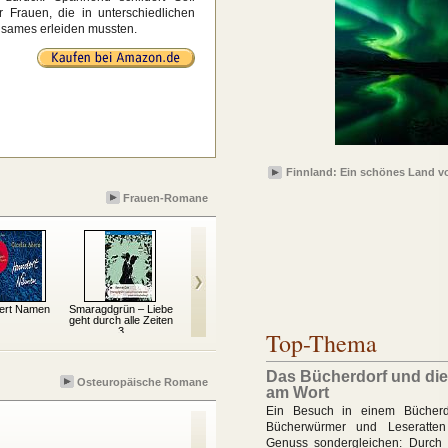
 Frauen, die in unterschiedlichen
usames erleiden mussten.
Finnland: Ein schönes Land v
Frauen-Romane
ert Namen
Smaragdgrün – Liebe
Möchtegern
Das Ja-Wort
Ze
geht durch alle Zeiten
3
Top-Thema
Das Bücherdorf und die
Osteuropäische Romane
am Wort
Ein Besuch in einem Bücherdo
Bücherwürmer und Leseratten 
Genuss sondergleichen: Durch d