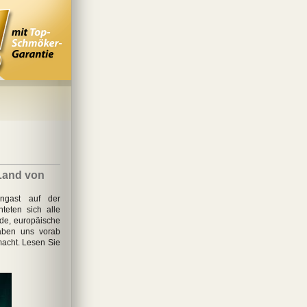
Land von
ngast auf der
teten sich alle
de, europäische
aben uns vorab
macht. Lesen Sie