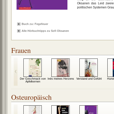
Oksanen das Leid zweier
politischen Systemen Gra
Buch zu: Fegefeuer
Alle Hörbuchtipps zu Sofi Oksanen
Frauen
sagt, muss
Der Geschmack von
Inés meines Herzens
Verstand und Gefühl
Hund
lich trauen
Apfelkernen
Osteuropäisch