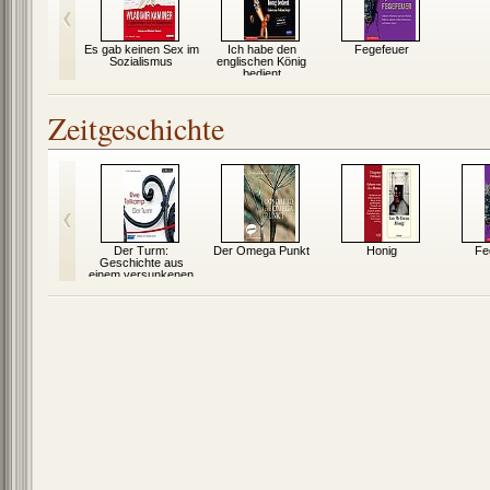
Es gab keinen Sex im
Ich habe den
Fegefeuer
Sozialismus
englischen König
bedient
Zeitgeschichte
orleser
Der Turm:
Der Omega Punkt
Honig
Fe
Geschichte aus
einem versunkenen
Land