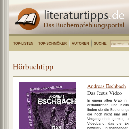
TOP-LISTEN
TOP-SCHMÖKER
AUTOREN
SUCHE:
Hörbuchtipp
Andreas Eschbach
Das Jesus Video
In einem alten Grab in 
erstaunlichen Fund: In eine
finden sie die Bedienung
die noch nicht mal auf 
Vergangenheit gereist, 
Videoband, das die Ex
beweist? Ein spannender Th