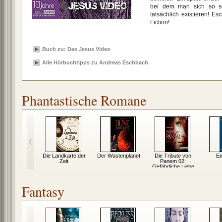
bei dem man sich so s
tatsächlich existieren! Es
Fiction!
Buch zu: Das Jesus Video
Alle Hörbuchtipps zu Andreas Eschbach
Phantastische Romane
sus Video
Die Landkarte der
Der Wüstenplanet
Die Tribute von
Ei
Zeit
Panem 02:
Gefährliche Liebe
Fantasy