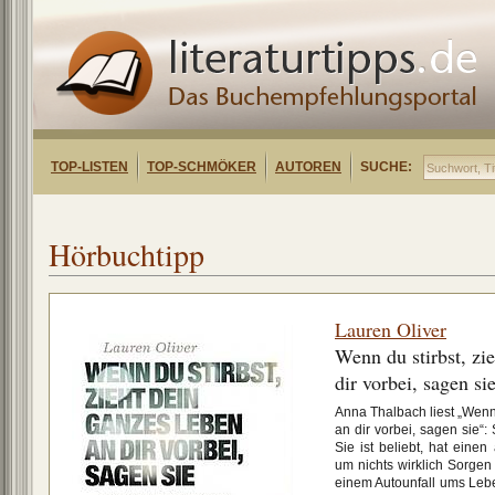
TOP-LISTEN
TOP-SCHMÖKER
AUTOREN
SUCHE:
Hörbuchtipp
Lauren Oliver
Wenn du stirbst, zi
dir vorbei, sagen si
Anna Thalbach liest „Wenn 
an dir vorbei, sagen sie“:
Sie ist beliebt, hat ein
um nichts wirklich Sorge
einem Autounfall ums Leben