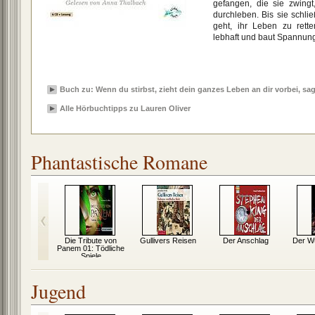
gefangen, die sie zwing
durchleben. Bis sie schlie
geht, ihr Leben zu rette
lebhaft und baut Spannung
Buch zu: Wenn du stirbst, zieht dein ganzes Leben an dir vorbei, sag
Alle Hörbuchtipps zu Lauren Oliver
Phantastische Romane
sus Video
Die Tribute von
Gullivers Reisen
Der Anschlag
Der W
Panem 01: Tödliche
Spiele
Jugend