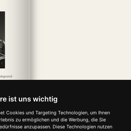
nisches Gold
Das goldene Ei
Der Hundertjährige,
Herzlichen
der aus dem Fenster
Glückwunsch, Sie
stieg...
haben gewonnen!
 Abgrund
re ist uns wichtig
et Cookies und Targeting Technologien, um Ihnen
Erlebnis zu ermöglichen und die Werbung, die Sie
Bedürfnisse anzupassen. Diese Technologien nutzen