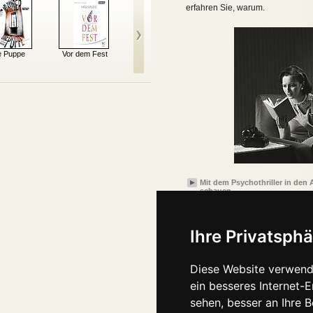
erfahren Sie, warum.
e Puppe
Vor dem Fest
Sternschanze
Das Rosie-Projekt
Breto
Mit dem Psychothriller in den
schauen
Ihre Privatsphä
Diese Website verwend
ein besseres Internet-
sehen, besser an Ihre 