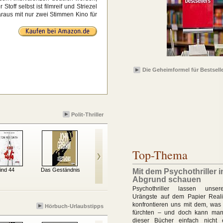
toff selbst ist filmreif und Striezel
aus mit nur zwei Stimmen Kino für
Die Geheimformel für Bestsell
Polit-Thriller
Top-Thema
ind 44
Das Geständnis
Wunschdenken
Das Washington-
Mit dem Psychothriller 
Dekret
Abgrund schauen
Psychothriller lassen unse
Urängste auf dem Papier Real
konfrontieren uns mit dem, was
Hörbuch-Urlaubstipps
fürchten – und doch kann ma
dieser Bücher einfach nicht 