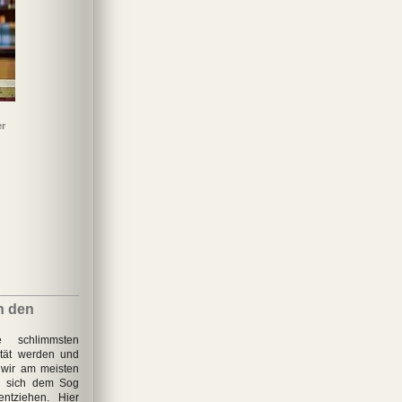
er
Breaking News
in den
re schlimmsten
ität werden und
 wir am meisten
n sich dem Sog
entziehen. Hier