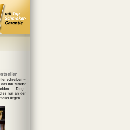
stseller
ller schreiben –
das ihn zutiefst
eiden Dinge
ies nur an der
eller liegen.