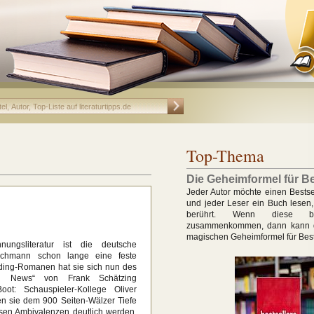
Top-Thema
Die Geheimformel für Be
Jeder Autor möchte einen Bestse
und jeder Leser ein Buch lesen, 
berührt. Wenn diese b
zusammenkommen, dann kann d
magischen Geheimformel für Bests
ungsliteratur ist die deutsche
ochmann schon lange eine feste
ding-Romanen hat sie sich nun des
g News“ von Frank Schätzing
t: Schauspieler-Kollege Oliver
n sie dem 900 Seiten-Wälzer Tiefe
ssen Ambivalenzen deutlich werden,