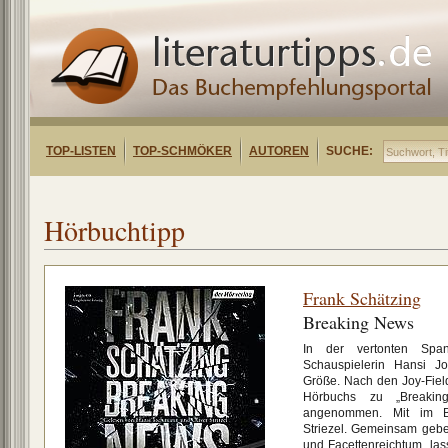
TOP-LISTEN
TOP-SCHMÖKER
AUTOREN
SUCHE:
Hörbuchtipp
Frank Schätzing
Breaking News
In der vertonten Spann
Schauspielerin Hansi J
Größe. Nach den Joy-Fiel
Hörbuchs zu „Breakin
angenommen. Mit im Boo
Striezel. Gemeinsam gebe
und Facettenreichtum, la