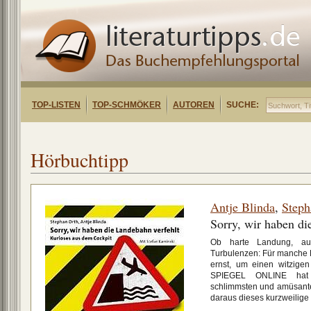
TOP-LISTEN
TOP-SCHMÖKER
AUTOREN
SUCHE:
Hörbuchtipp
Antje Blinda
,
Steph
Sorry, wir haben di
Ob harte Landung, aus
Turbulenzen: Für manche Pi
ernst, um einen witzige
SPIEGEL ONLINE hat s
schlimmsten und amüsante
daraus dieses kurzweilig