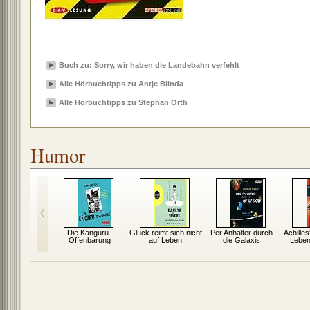
Buch zu: Sorry, wir haben die Landebahn verfehlt
Alle Hörbuchtipps zu Antje Blinda
Alle Hörbuchtipps zu Stephan Orth
Humor
tze ziehen
Die Känguru-
Glück reimt sich nicht
Per Anhalter durch
Achilles
h aus
Offenbarung
auf Leben
die Galaxis
Leben