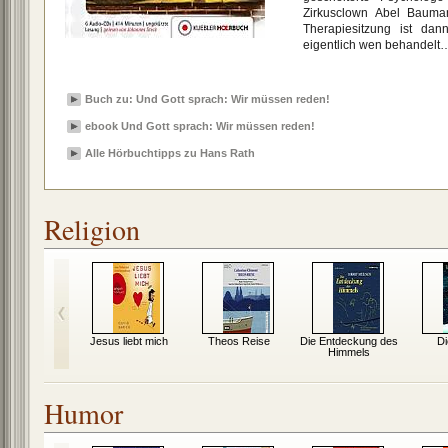
Zirkusclown Abel Bauman
Therapiesitzung ist dan
eigentlich wen behandelt
Buch zu: Und Gott sprach: Wir müssen reden!
ebook Und Gott sprach: Wir müssen reden!
Alle Hörbuchtipps zu Hans Rath
Religion
und seine
Jesus liebt mich
Theos Reise
Die Entdeckung des
Di
nder
Himmels
Humor