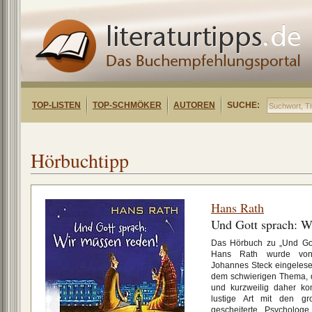
TOP-LISTEN
TOP-SCHMÖKER
AUTOREN
SUCHE:
Hörbuchtipp
Hans Rath
Und Gott sprach: W
Das Hörbuch zu „Und Got
Hans Rath wurde von 
Johannes Steck eingeles
dem schwierigen Thema, da
und kurzweilig daher ko
lustige Art mit den 
gescheiterte Psychologe