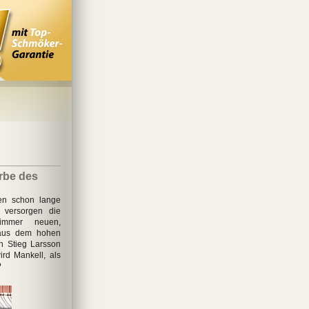
rbe des
ten schon lange
 versorgen die
 immer neuen,
 aus dem hohen
n Stieg Larsson
rd Mankell, als
?