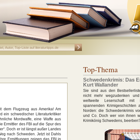
Top-Thema
Schwedenkrimis: Das E
Kurt Wallander
Sie sind aus den Bestsellerlis
nicht mehr wegzudenken und
weltweite Leserschaft mit
spannenden Krimigeschichten
t dem Flugzeug aus Amerika! Am
Norden: die Schwedenkrimis vo
 ein schwedischer Literaturkritiker
und Co. Doch wer von ihnen wi
hnliche Mordwaffe, eine Waffe aus
Krimikönig Schwedens, beerben
e Ermittler des FBI auf die Spur des
ler“. Doch er ist längst außer Landes
Weg nach Schweden. Jetzt ist Dahls
ihre Ermittlungen zeigen das FBI in