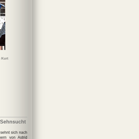
 Kurt
dunkle Haus
Totenmesse
Böses Blut
Spür die Angst
De
 Sehnsucht
sehnt sich nach
hern von Astrid