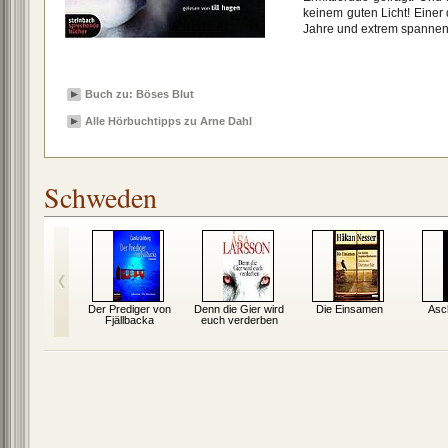
keinem guten Licht! Einer 
Jahre und extrem spannen
Buch zu: Böses Blut
Alle Hörbuchtipps zu Arne Dahl
Schweden
lsturm
Der Prediger von
Denn die Gier wird
Die Einsamen
Asc
Fjällbacka
euch verderben