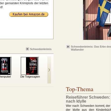
der genialsten Krimiplots der letzten
d!
Schwedenkrimis: Das Erbe des
Schwedenkrimis
Wallander
henputtel
Die Totgesagten
Die Frauen, die er
Weißer Tod
Das 
kannte
Top-Thema
Reiseführer Schweden:
nach Idylle
Wer nach Schweden kommt, der 
der Idylle aus den Kinderbüc