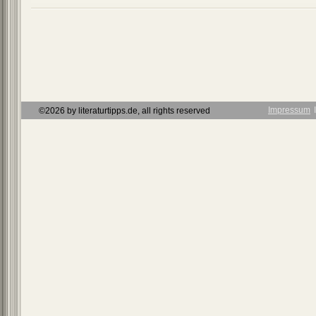
Impressum
Ι
©2026 by literaturtipps.de, all rights reserved