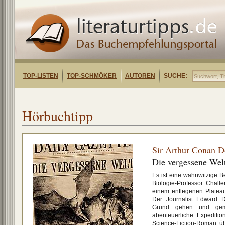
TOP-LISTEN
TOP-SCHMÖKER
AUTOREN
SUCHE:
Hörbuchtipp
Sir Arthur Conan D
Die vergessene Wel
Es ist eine wahnwitzige B
Biologie-Professor Challen
einem entlegenen Plateau
Der Journalist Edward D
Grund gehen und gem
abenteuerliche Expeditio
Science-Fiction-Roman ü