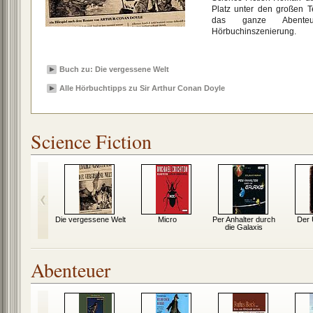
Platz unter den großen Te
das ganze Abenteu
Hörbuchinszenierung.
Buch zu: Die vergessene Welt
Alle Hörbuchtipps zu Sir Arthur Conan Doyle
Science Fiction
System
Die vergessene Welt
Micro
Per Anhalter durch
Der 
die Galaxis
Abenteuer