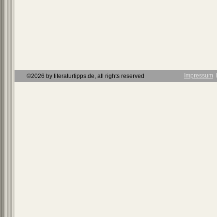
Impressum
Ι
©2026 by literaturtipps.de, all rights reserved