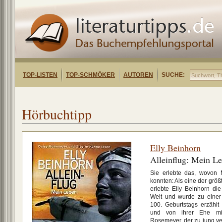
TOP-LISTEN
TOP-SCHMÖKER
AUTOREN
SUCHE:
Hörbuchtipp
Elly Beinhorn
Alleinflug: Mein L
Sie erlebte das, wovon 
konnten: Als eine der größt
erlebte Elly Beinhorn die
Welt und wurde zu einer
100. Geburtstags erzähl
und von ihrer Ehe mi
Rosemeyer, der zu jung ver