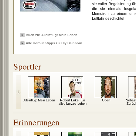
sie voller Begeisterung üb
die sie niemals losge
Memoiren zu einem unsc
Luftfahrtgeschichte!
Buch zu: Alleinflug: Mein Leben
Alle Hörbuchtipps zu Elly Beinhorn
Sportler
d Ali: Ein
Alleinflug: Mein Leben
Robert Enke: Ein
Open
Sebast
eben
allzu kurzes Leben
Zurüc
Erinnerungen