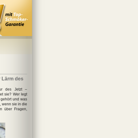
r Lärm des
tur des Jetzt –
t sie? Wer legt
r gehört und was
 wenn sie in die
en über Fragen,