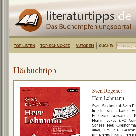
TOP-LISTEN
TOP-SCHMÖKER
AUTOREN
SUCHE:
Hörbuchtipp
Sven Regener
Herr Lehmann
Sven Stricker hat Sven 
in ein wunderbares Hör
Besetzung verwandelt.
Florian Lukas („FC Venu
Sonsee Neu („Keinohrhas
alles, um die Geschi
Kreuzberger Barkeeper ku