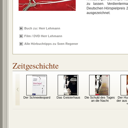
zu lassen. Verdienter
Deutschen Hörspielpreis 20
ausgezeichnet.
Buch zu: Herr Lehmann
Film / DVD Herr Lehmann
Alle Hörbuchtipps zu Sven Regener
Zeitgeschichte
er Lügner
Der Schneeleopard
Das Geisterhaus
Die Schuld des Tages
Der Hun
an die Nacht
der aus
s