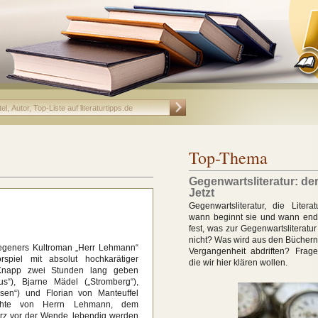
Top-Thema
Gegenwartsliteratur: de
Jetzt
Gegenwartsliteratur, die Litera
wann beginnt sie und wann ende
fest, was zur Gegenwartsliteratu
nicht? Was wird aus den Büchern,
Regeners Kultroman „Herr Lehmann“
Vergangenheit abdriften? Frag
spiel mit absolut hochkarätiger
die wir hier klären wollen.
 Knapp zwei Stunden lang geben
s“), Bjarne Mädel („Stromberg“),
en“) und Florian von Manteuffel
chte von Herrn Lehmann, dem
rz vor der Wende, lebendig werden