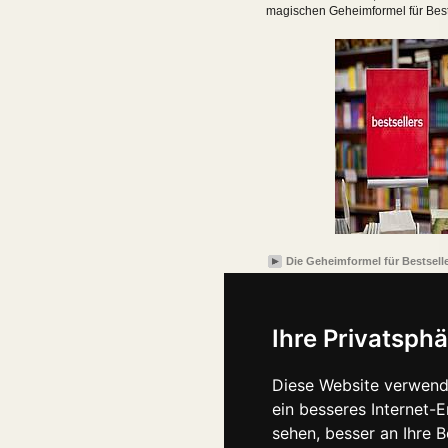
magischen Geheimformel für Bests
Die Geheimformel für Bestsell
Ihre Privatsphä
Diese Website verwend
ein besseres Internet-
sehen, besser an Ihre 