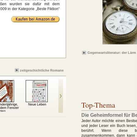
maßen wurden sie dafür mit dem
09 in der Kategorie „Beste Fiktion“
Gegenwartsliteratur: der Lärm 
zeitgeschichtliche Romane
Top-Thema
dertjährige,
Neue Leben
Schachnovelle
Mephisto: Roman
Sta
 dem Fenster
einer Karriere
tieg...
Die Geheimformel für Be
Jeder Autor möchte einen Bestse
und jeder Leser ein Buch lesen, 
berührt. Wenn diese b
zusammenkommen, dann kann d