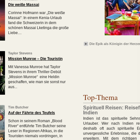
Die weiße Massai
Corinne Hofmann war „Die weiße
Massai“: In einem Kenia-Urlaub
fand die Schweizerin in dem
schönen Massai Lketinga die große
Liebe....
Die Epik als Königin der Herze
Taylor Stevens
Mission Munroe – Die Touristin
Mit Vanessa Munroe hat Taylor
Stevens in ihrem Thriller-Debüt
„Mission Munroe“ eine Heldin
geschaffen, wie man sie sonst nur
aus...
Top-Thema
Spirituell Reisen: Reisef
Tim Butcher
Indien
Auf der Fährte des Teufels
Indien ist das spirituelle Sehns
Schon in seinem Roman „Blood
Urlauber. Wer nach Indien reis
River“ entführte Tim Butcher seine
deshalb oft auch spirituelle 
Leser in Regionen Afrikas, in die
unvergessliche Erlebnisse, die 
Touristen niemals vordringen, in
erweitern. Mit dem richtigen 