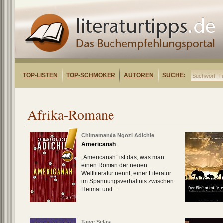
TOP-LISTEN
TOP-SCHMÖKER
AUTOREN
SUCHE:
Afrika-Romane
Chimamanda Ngozi Adichie
Americanah
„Americanah“ ist das, was man
einen Roman der neuen
Weltliteratur nennt, einer Literatur
im Spannungsverhältnis zwischen
Heimat und...
Taiye Selasi