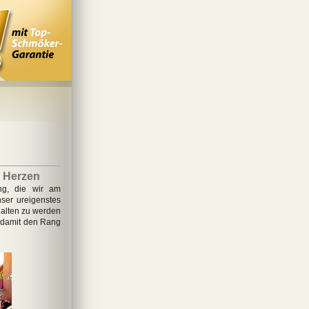
r Herzen
ung, die wir am
nser ureigenstes
halten zu werden
 damit den Rang