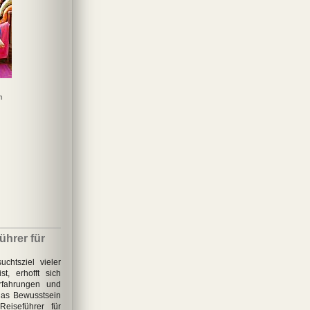
n
ührer für
uchtsziel vieler
t, erhofft sich
Erfahrungen und
das Bewusstsein
Reiseführer für