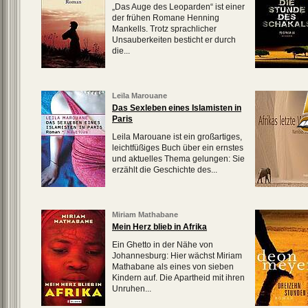
„Das Auge des Leoparden“ ist einer
der frühen Romane Henning
Mankells. Trotz sprachlicher
Unsauberkeiten besticht er durch
die...
Leїla Marouane
Das Sexleben eines Islamisten in
Paris
Leila Marouane ist ein großartiges,
leichtfüßiges Buch über ein ernstes
und aktuelles Thema gelungen: Sie
erzählt die Geschichte des...
Miriam Mathabane
Mein Herz blieb in Afrika
Ein Ghetto in der Nähe von
Johannesburg: Hier wächst Miriam
Mathabane als eines von sieben
Kindern auf. Die Apartheid mit ihren
Unruhen...