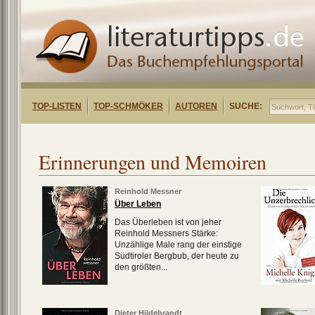
TOP-LISTEN
TOP-SCHMÖKER
AUTOREN
SUCHE:
Erinnerungen und Memoiren
Reinhold Messner
Über Leben
Das Überleben ist von jeher
Reinhold Messners Stärke:
Unzählige Male rang der einstige
Südtiroler Bergbub, der heute zu
den größten...
Dieter Hildebrandt