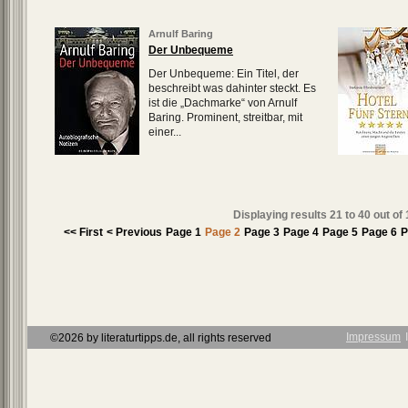
Arnulf Baring
Der Unbequeme
Der Unbequeme: Ein Titel, der
beschreibt was dahinter steckt. Es
ist die „Dachmarke“ von Arnulf
Baring. Prominent, streitbar, mit
einer...
Displaying results
21 to 40
out of
<< First
< Previous
Page 1
Page 2
Page 3
Page 4
Page 5
Page 6
P
Impressum
Ι
©2026 by literaturtipps.de, all rights reserved