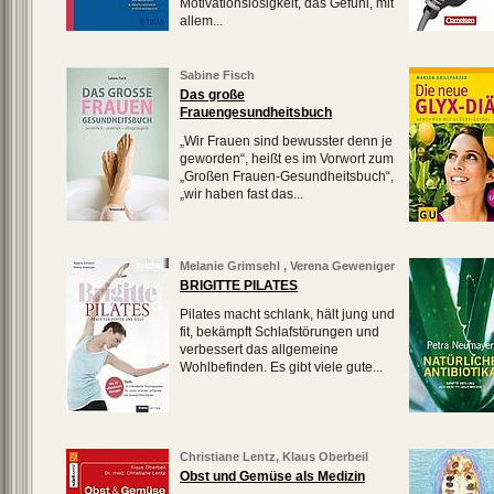
Motivationslosigkeit, das Gefühl, mit
allem...
Sabine Fisch
Das große
Frauengesundheitsbuch
„Wir Frauen sind bewusster denn je
geworden“, heißt es im Vorwort zum
„Großen Frauen-Gesundheitsbuch“,
„wir haben fast das...
Melanie Grimsehl
,
Verena Geweniger
BRIGITTE PILATES
Pilates macht schlank, hält jung und
fit, bekämpft Schlafstörungen und
verbessert das allgemeine
Wohlbefinden. Es gibt viele gute...
Christiane Lentz
,
Klaus Oberbeil
Obst und Gemüse als Medizin