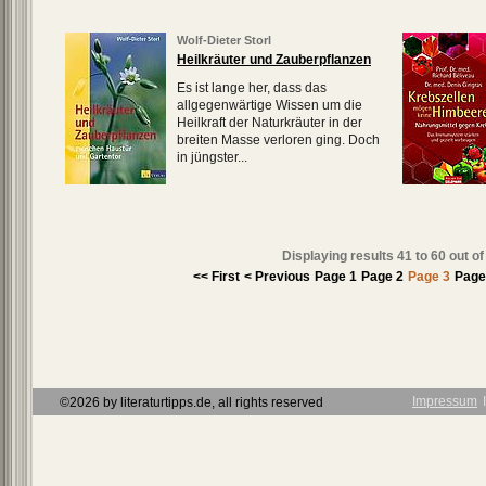
Wolf-Dieter Storl
Heilkräuter und Zauberpflanzen
Es ist lange her, dass das
allgegenwärtige Wissen um die
Heilkraft der Naturkräuter in der
breiten Masse verloren ging. Doch
in jüngster...
Displaying results
41 to 60
out o
<< First
< Previous
Page 1
Page 2
Page 3
Page
Impressum
Ι
©2026 by literaturtipps.de, all rights reserved