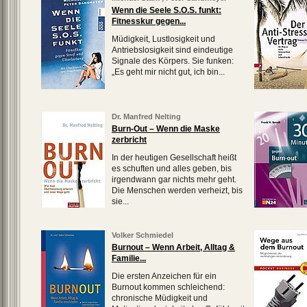
Wenn die Seele S.O.S. funkt:
Fitnesskur gegen...
Müdigkeit, Lustlosigkeit und
Antriebslosigkeit sind eindeutige
Signale des Körpers. Sie funken:
„Es geht mir nicht gut, ich bin...
Dr. Manfred Nelting
Burn-Out – Wenn die Maske
zerbricht
In der heutigen Gesellschaft heißt
es schuften und alles geben, bis
irgendwann gar nichts mehr geht.
Die Menschen werden verheizt, bis
sie...
Volker Schmiedel
Burnout – Wenn Arbeit, Alltag &
Familie...
Die ersten Anzeichen für ein
Burnout kommen schleichend:
chronische Müdigkeit und