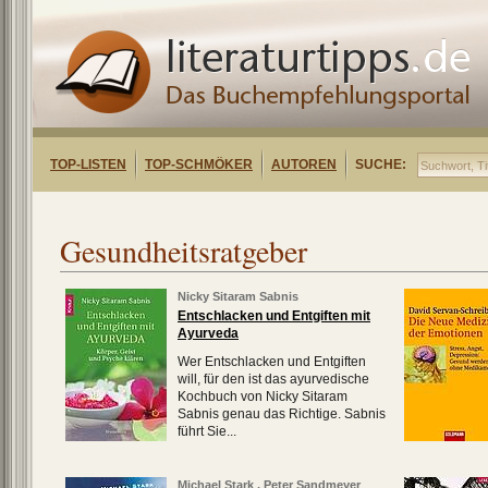
TOP-LISTEN
TOP-SCHMÖKER
AUTOREN
SUCHE:
Gesundheitsratgeber
Nicky Sitaram Sabnis
Entschlacken und Entgiften mit
Ayurveda
Wer Entschlacken und Entgiften
will, für den ist das ayurvedische
Kochbuch von Nicky Sitaram
Sabnis genau das Richtige. Sabnis
führt Sie...
Michael Stark
,
Peter Sandmeyer