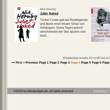
Nick Hornby
Juliet, Naked
Tucker Crowe galt als Rocklegende
und Ikone einer treuen Schar von
Anhängern. Eines Tages jedoch
verschwindet der Star spurlos und
lässt...
Displaying results
61 to 80
out of
<< First
< Previous
Page 1
Page 2
Page 3
Page 4
Page 5
Page 6
Page
Impressum
Ι
©2026 by literaturtipps.de, all rights reserved