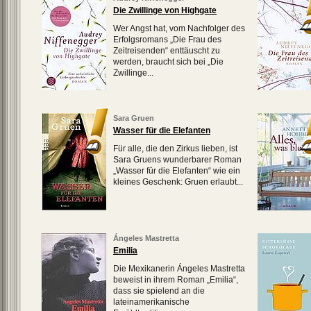
Die Zwillinge von Highgate
Wer Angst hat, vom Nachfolger des
Erfolgsromans „Die Frau des
Zeitreisenden“ enttäuscht zu
werden, braucht sich bei „Die
Zwillinge...
Sara Gruen
Wasser für die Elefanten
Für alle, die den Zirkus lieben, ist
Sara Gruens wunderbarer Roman
„Wasser für die Elefanten“ wie ein
kleines Geschenk: Gruen erlaubt...
Ángeles Mastretta
Emilia
Die Mexikanerin Ángeles Mastretta
beweist in ihrem Roman „Emilia“,
dass sie spielend an die
lateinamerikanische