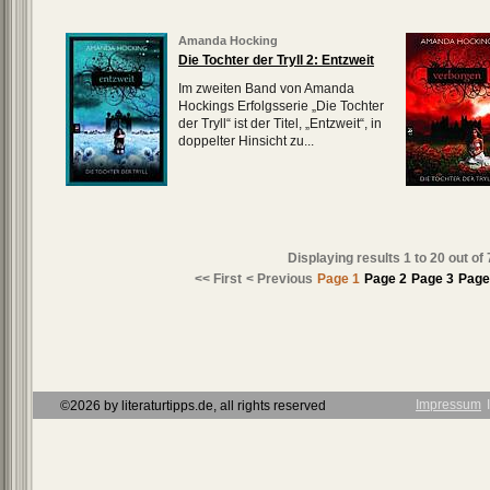
Amanda Hocking
Die Tochter der Tryll 2: Entzweit
Im zweiten Band von Amanda
Hockings Erfolgsserie „Die Tochter
der Tryll“ ist der Titel, „Entzweit“, in
doppelter Hinsicht zu...
Displaying results
1 to 20
out of
<< First
< Previous
Page 1
Page 2
Page 3
Page
Impressum
Ι
©2026 by literaturtipps.de, all rights reserved