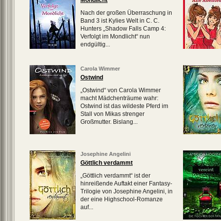
Mondlicht
Nach der großen Überraschung in
Band 3 ist Kylies Welt in C. C.
Hunters „Shadow Falls Camp 4:
Verfolgt im Mondlicht“ nun
endgültig...
Carola Wimmer
Ostwind
„Ostwind“ von Carola Wimmer
macht Mädchenträume wahr:
Ostwind ist das wildeste Pferd im
Stall von Mikas strenger
Großmutter. Bislang...
Josephine Angelini
Göttlich verdammt
„Göttlich verdammt“ ist der
hinreißende Auftakt einer Fantasy-
Trilogie von Josephine Angelini, in
der eine Highschool-Romanze
auf...