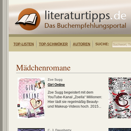
TOP-LISTEN
TOP-SCHMÖKER
AUTOREN
SUCHE:
Mädchenromane
Zoe Sugg
Girl Online
Zoe Sugg begeistert mit dem
YouTube-Kanal „Zoella“ Millionen:
Hier lädt sie regelmäßig Beauty-
und Makeup-Videos hoch. 2015...
C. J. Daugherty