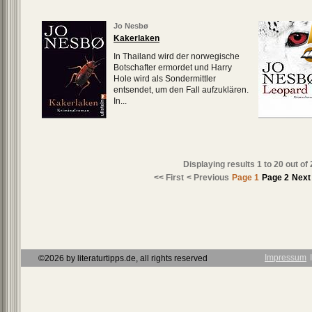
Jo Nesbø
Kakerlaken
In Thailand wird der norwegische
Botschafter ermordet und Harry
Hole wird als Sondermittler
entsendet, um den Fall aufzuklären.
In...
Displaying results
1 to 20
out of
<< First
< Previous
Page 1
Page 2
Next
Impressum
Ι
©2026 by literaturtipps.de, all rights reserved