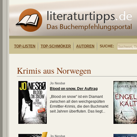
TOP-LISTEN
TOP-SCHMÖKER
AUTOREN
SUCHE:
Krimis aus Norwegen
Jo Nesbø
Blood on snow. Der Auftrag
„Blood on snow“ ist ein Diamant
zwischen all den weichgespülten
Ermittler-Krimis, die den Buchmarkt
seit Jahren überfluten. Das liegt...
Jo Nesbø