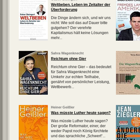
Weltbeben. Leben im Zeitalter der
Überforderung
Die Dinge ändern sich, und wir uns
nicht: Wie soll das auf Dauer bitte
gutgehen? Der verehrte
Kapitalismus hält keine Lösungen
mehr...
Sahra Wagenknecht
Reichtum ohne Gier
Reichtum ohne Gier – das bedeutet
für Sahra Wagenknecht eine
Umkehr zur echten Teilhabe,
genährt von persönlicher Leistung,
Wettbewerb...
Heiner Geißler
Was müsste Luther heute sagen?
Was müsste Luther heute sagen?
Der große Reformator, einer, der
weder Papst noch König fürchtete
und das sprachliche „Schwert“...