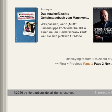
Anonym
Das total gefälschte
Geheimtagebuch vom Mann von...
Was passiert, wenn „Mutti“
Linsensuppe kocht oder bei IKEA
einen neuen Kleiderschrank kauft,
weil sie sich plötzlich für Mode...
Displaying results
1 to 20
out of
<< First
< Previous
Page 1
Page 2
Next
Impressum
Ι
©2026 by literaturtipps.de, all rights reserved