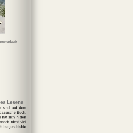
mmerurlaub
des Lesens
n sind auf dem
lassische Buch.
 hat sich in den
noch nicht viel
ulturgeschichte