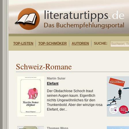
TOP-LISTEN
TOP-SCHMÖKER
AUTOREN
SUCHE:
Schweiz-Romane
Martin Suter
Elefant
Der Obdachlose Schoch traut
seinen Augen kaum. Eigentlich
nichts Ungewöhnliches für den
Trunkenbold. Aber der winzige rosa
Elefant, der...
Thomas Wyss