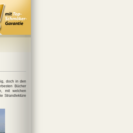
ig, doch in den
erbesten Bücher
n, mit welchen
ie Strandlektüre