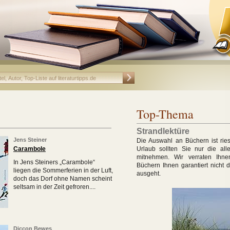
Top-Thema
Strandlektüre
Jens Steiner
Die Auswahl an Büchern ist ries
Carambole
Urlaub sollten Sie nur die all
mitnehmen. Wir verraten Ihne
In Jens Steiners „Carambole“
Büchern Ihnen garantiert nicht d
liegen die Sommerferien in der Luft,
ausgeht.
doch das Dorf ohne Namen scheint
seltsam in der Zeit gefroren....
Diccon Bewes