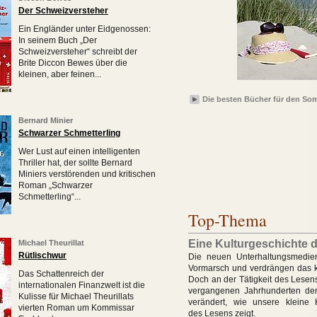
Der Schweizversteher
Ein Engländer unter Eidgenossen:
In seinem Buch „Der
Schweizversteher“ schreibt der
Brite Diccon Bewes über die
kleinen, aber feinen...
Die besten Bücher für den So
Bernard Minier
Schwarzer Schmetterling
Wer Lust auf einen intelligenten
Thriller hat, der sollte Bernard
Miniers verstörenden und kritischen
Roman „Schwarzer
Schmetterling“...
Top-Thema
Eine Kulturgeschichte 
Michael Theurillat
Rütlischwur
Die neuen Unterhaltungsmedie
Vormarsch und verdrängen das k
Das Schattenreich der
Doch an der Tätigkeit des Lesens
internationalen Finanzwelt ist die
vergangenen Jahrhunderten den
Kulisse für Michael Theurillats
verändert, wie unsere kleine K
vierten Roman um Kommissar
des Lesens zeigt.