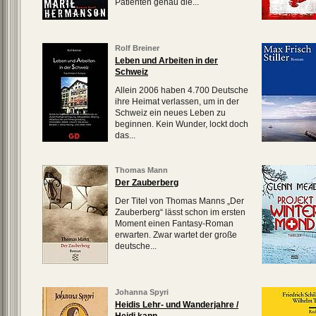
Patienten genau die...
Rolf Breiner
Leben und Arbeiten in der
Schweiz
Allein 2006 haben 4.700 Deutsche
ihre Heimat verlassen, um in der
Schweiz ein neues Leben zu
beginnen. Kein Wunder, lockt doch
das...
Thomas Mann
Der Zauberberg
Der Titel von Thomas Manns „Der
Zauberberg“ lässt schon im ersten
Moment einen Fantasy-Roman
erwarten. Zwar wartet der große
deutsche...
Johanna Spyri
Heidis Lehr- und Wanderjahre /