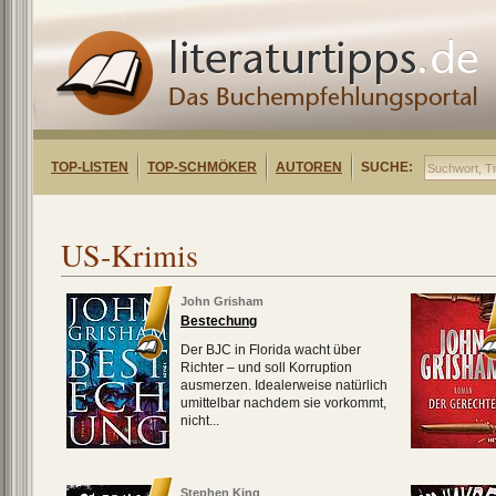
TOP-LISTEN
TOP-SCHMÖKER
AUTOREN
SUCHE:
US-Krimis
John Grisham
Bestechung
Der BJC in Florida wacht über
Richter – und soll Korruption
ausmerzen. Idealerweise natürlich
umittelbar nachdem sie vorkommt,
nicht...
Stephen King