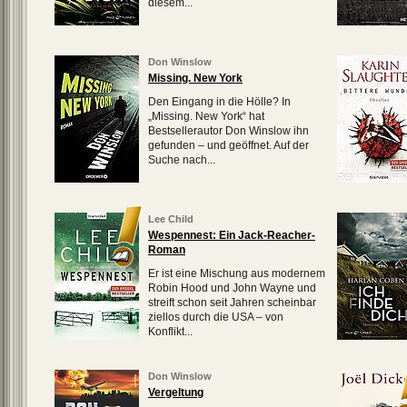
diesem...
Don Winslow
Missing. New York
Den Eingang in die Hölle? In
„Missing. New York“ hat
Bestsellerautor Don Winslow ihn
gefunden – und geöffnet. Auf der
Suche nach...
Lee Child
Wespennest: Ein Jack-Reacher-
Roman
Er ist eine Mischung aus modernem
Robin Hood und John Wayne und
streift schon seit Jahren scheinbar
ziellos durch die USA – von
Konflikt...
Don Winslow
Vergeltung