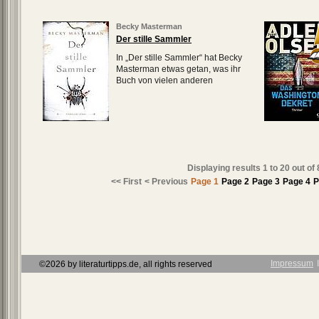
Becky Masterman
Der stille Sammler
In „Der stille Sammler“ hat Becky
Masterman etwas getan, was ihr
Buch von vielen anderen
Displaying results
1 to 20
out of
<< First
< Previous
Page 1
Page 2
Page 3
Page 4
P
Impressum
Ι
©2026 by literaturtipps.de, all rights reserved